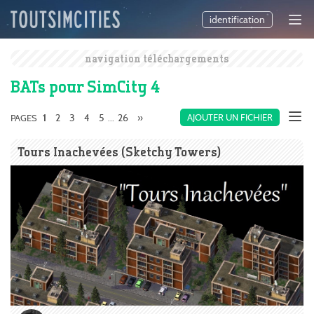
identification
navigation téléchargements
BATs pour SimCity 4
2
3
4
5
26
»
AJOUTER UN FICHIER
PAGES
1
...
Tours Inachevées (Sketchy Towers)