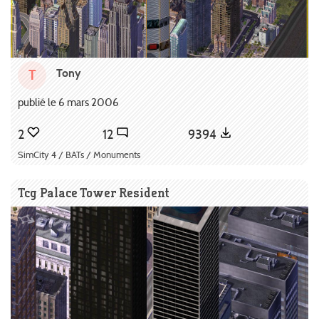
Tony
T
publié le 6 mars 2006
2
12
9394
SimCity 4 / BATs / Monuments
Tcg Palace Tower Resident