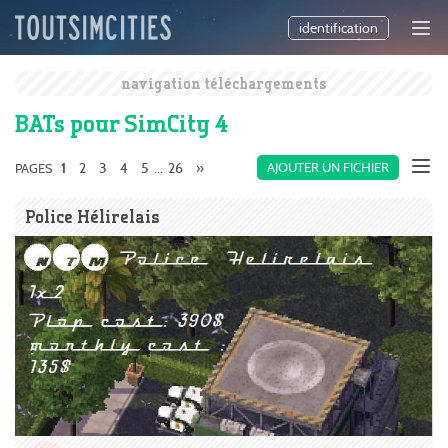
identification
navigation téléchargements
BATs pour SimCity 4
2
3
4
5
26
»
AJOUTER UN FICHIER
PAGES
1
...
Police Hélirelais