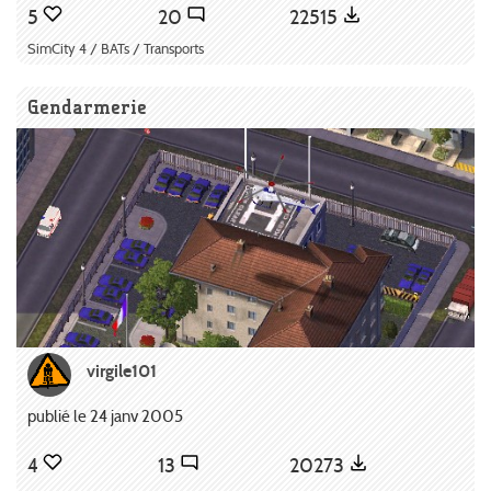
5
20
22515
SimCity 4 / BATs / Transports
Gendarmerie
virgile101
publié le 24 janv 2005
4
13
20273