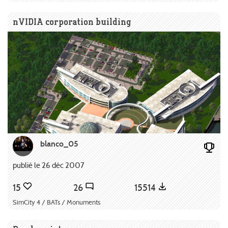
nVIDIA corporation building
blanco_05
publié le 26 déc 2007
15
26
15514
SimCity 4 / BATs / Monuments