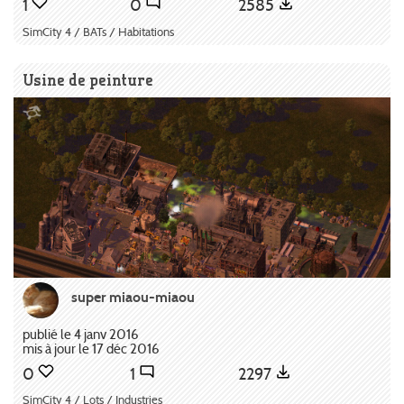
1
0
2585
SimCity 4 / BATs / Habitations
Usine de peinture
super miaou-miaou
publié le 4 janv 2016
mis à jour le 17 déc 2016
0
1
2297
SimCity 4 / Lots / Industries