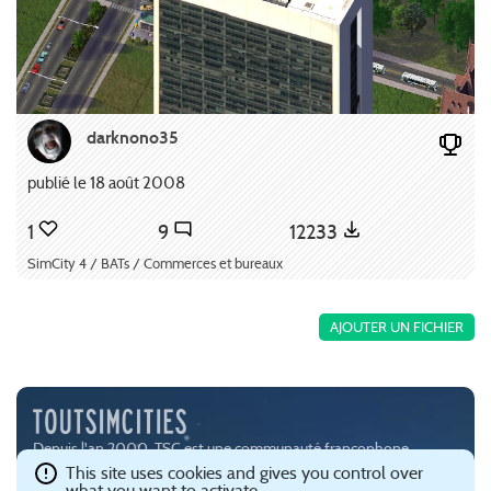
darknono35
publié le 18 août 2008
1
9
12233
SimCity 4 / BATs / Commerces et bureaux
AJOUTER UN FICHIER
Depuis l'an 2000, TSC est une communauté francophone
passionnée par les jeux de simulation urbaine, notamment
This site uses cookies and gives you control over
what you want to activate