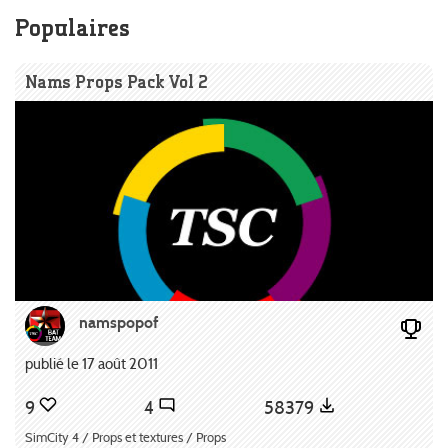
Populaires
Nams Props Pack Vol 2
namspopof
publié le 17 août 2011
9
4
58379
SimCity 4 / Props et textures / Props