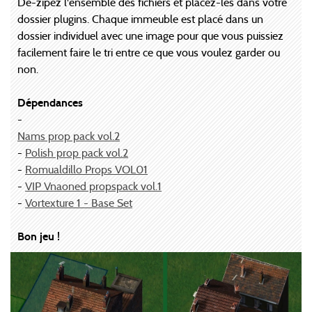
Dé-zipez l'ensemble des fichiers et placez-les dans votre
dossier plugins. Chaque immeuble est placé dans un
dossier individuel avec une image pour que vous puissiez
facilement faire le tri entre ce que vous voulez garder ou
non.
Dépendances
-
Nams prop pack vol.2
-
Polish prop pack vol.2
-
Romualdillo Props VOL01
-
VIP Vnaoned propspack vol.1
-
Vortexture 1 - Base Set
Bon jeu !