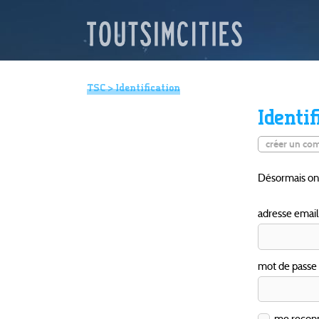
TSC
> Identification
Identif
créer un co
Désormais on u
adresse email
mot de passe
me reconna