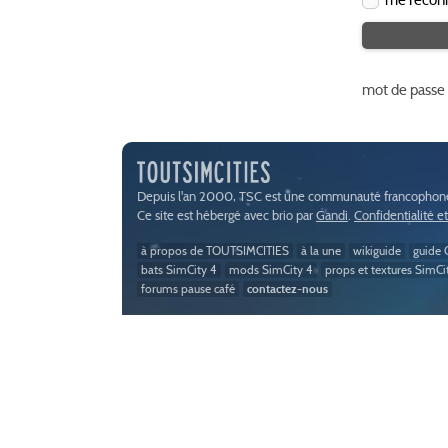
mot de passe
Depuis l'an 2000, TSC est une communauté francophone 
Ce site est hébergé avec brio par
Gandi
.
Confidentialité e
à propos de TOUTSIMCITIES
à la une
wikiguide
guide C
bats SimCity 4
mods SimCity 4
props et textures SimCi
forums pause café
contactez-nous