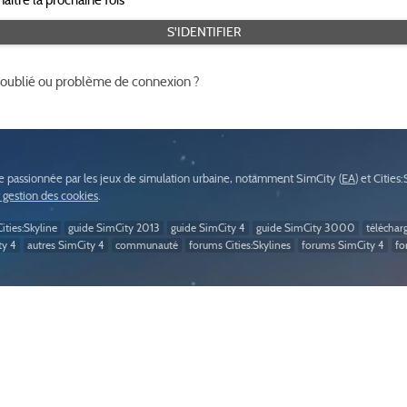
 oublié ou problème de connexion ?
passionnée par les jeux de simulation urbaine, notamment SimCity (
EA
) et Cities
t gestion des cookies
.
ities:Skyline
guide SimCity 2013
guide SimCity 4
guide SimCity 3000
téléchar
ty 4
autres SimCity 4
communauté
forums Cities:Skylines
forums SimCity 4
fo