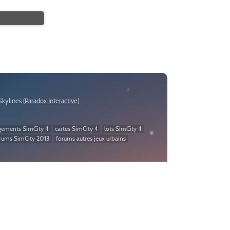
:Skylines (
Paradox Interactive
).
gements SimCity 4
cartes SimCity 4
lots SimCity 4
rums SimCity 2013
forums autres jeux urbains