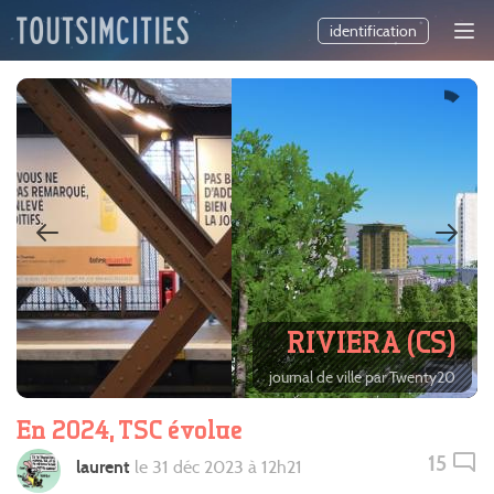
identification
RIVIERA (CS)
journal de ville par Twenty20
En 2024, TSC évolue
15
laurent
le 31 déc 2023 à 12h21