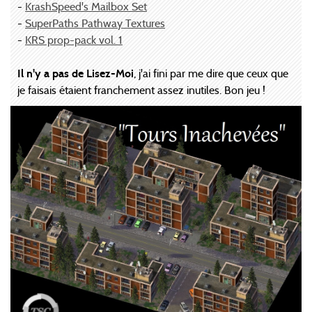
-
KrashSpeed's Mailbox Set
-
SuperPaths Pathway Textures
-
KRS prop-pack vol. 1
Il n'y a pas de Lisez-Moi
, j'ai fini par me dire que ceux que
je faisais étaient franchement assez inutiles. Bon jeu !