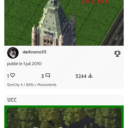
darknono35
publié le 1 juil 2010
1
3
5244
SimCity 4 / BATs / Monuments
UCC