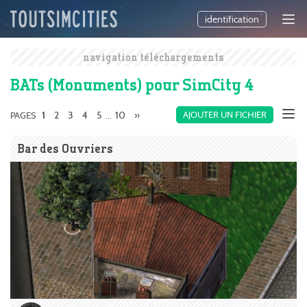
identification
navigation téléchargements
BATs (Monuments) pour SimCity 4
2
3
4
5
10
»
AJOUTER UN FICHIER
PAGES
1
...
Bar des Ouvriers