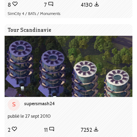
8
7
4130
SimCity 4 / BATs / Monuments
Tour Scandinavie
supersmash24
S
publié le 27 sept 2010
2
11
7252