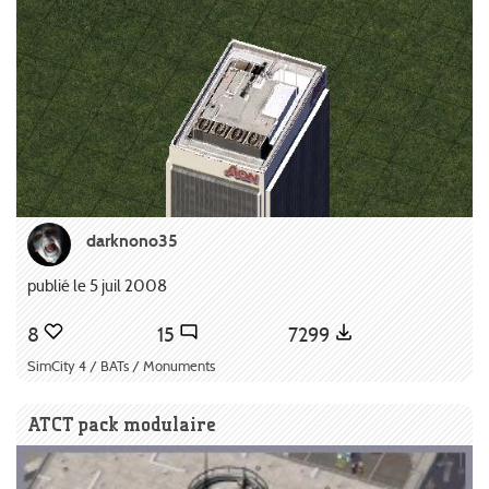
darknono35
publié le 5 juil 2008
8
15
7299
SimCity 4 / BATs / Monuments
ATCT pack modulaire