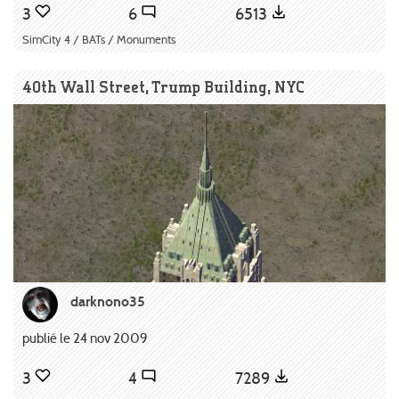
3
6
6513
SimCity 4 / BATs / Monuments
40th Wall Street, Trump Building, NYC
darknono35
publié le 24 nov 2009
3
4
7289