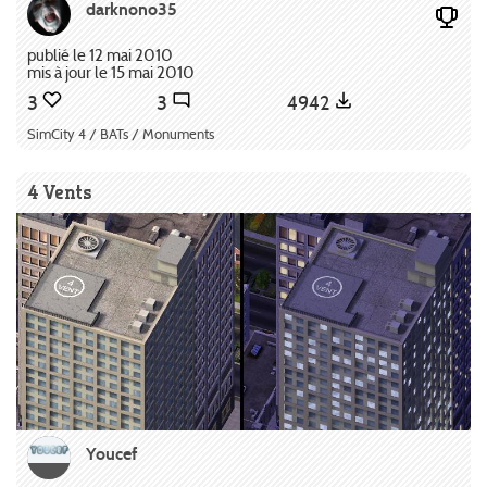
darknono35
publié le 12 mai 2010
mis à jour le 15 mai 2010
3
3
4942
SimCity 4 / BATs / Monuments
4 Vents
Youcef