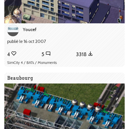
Youcef
publié le 16 oct 2007
4
5
3318
SimCity 4 / BATs / Monuments
Beaubourg