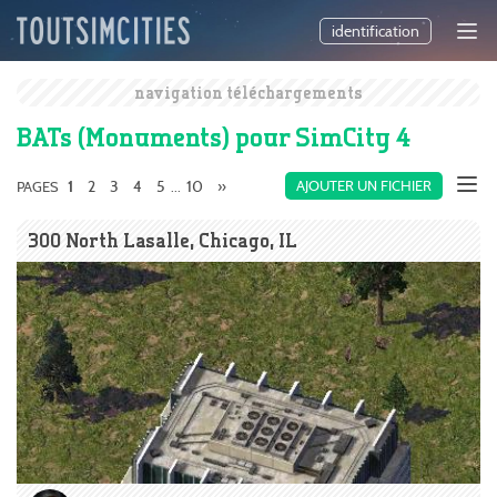
identification
navigation téléchargements
BATs (Monuments) pour SimCity 4
2
3
4
5
10
»
AJOUTER UN FICHIER
PAGES
1
...
300 North Lasalle, Chicago, IL