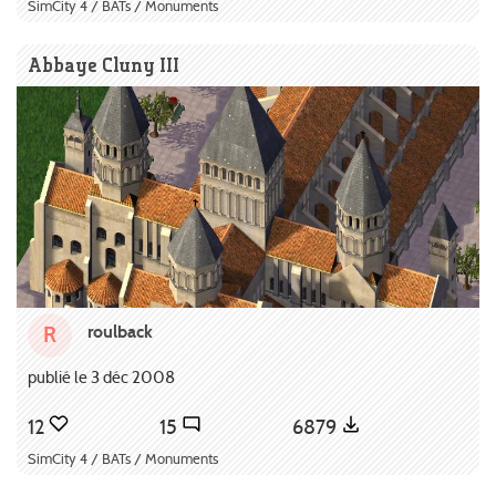
SimCity 4 / BATs / Monuments
Abbaye Cluny III
roulback
R
publié le 3 déc 2008
12
15
6879
SimCity 4 / BATs / Monuments