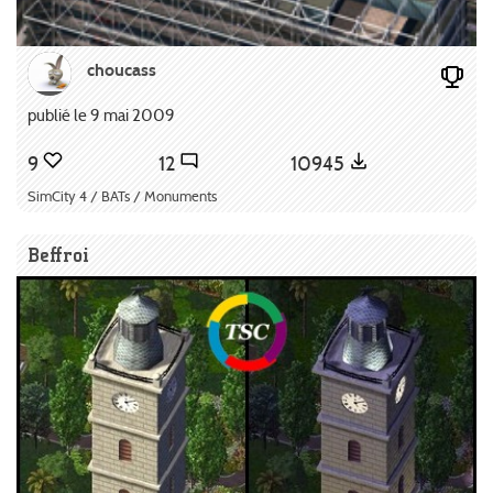
choucass
publié le 9 mai 2009
9
12
10945
SimCity 4 / BATs / Monuments
Beffroi