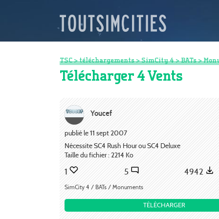
TSC
>
téléchargements
>
SimCity 4
>
BATs
>
Mon
Télécharger 4 Vents
Youcef
publié le 11 sept 2007
Nécessite SC4 Rush Hour ou SC4 Deluxe
Taille du fichier : 2214 Ko
1
5
4942
SimCity 4 / BATs / Monuments
TÉLÉCHARGER