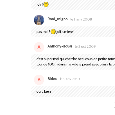
Joli !
Roni_migno
le 1 janv 2008
pas mal !
joli lumiere!
Anthony-douai
A
le 3 oct 2009
c'est super moi qui cherche beaucoup de petite tours 
tour de 100m dans ma ville je prend avec plaisir la t
Bidou
B
le 9 fév 2010
oui c bien