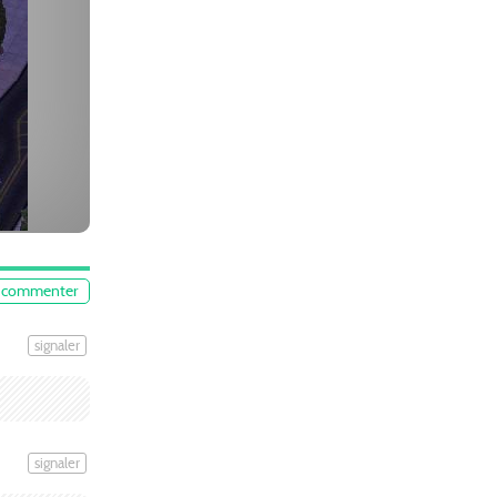
commenter
signaler
signaler