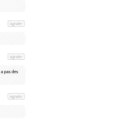
signaler
signaler
y a pas des
signaler