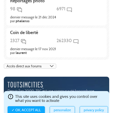
Reportages photo
98
6971
dernier message le 21 déc 2024
par
phalanxs
Coin de liberté
2327
262330
dernier message le 17 nov 2021
par
laurent
Depuis l'an 2000, TSC est une communauté francophone
passionnée par les jeux de simulation urbaine, notamment
This site uses cookies and gives you control over
what you want to activate
SimCity (
EA
) et Cities:Skylines (
Paradox Interactive
).
Ce site est hébergé avec brio par
Gandi
.
Confidentialité et gestion
✓ OK, ACCEPT ALL
personalize
privacy policy
des cookies
.