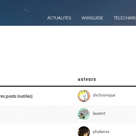
ACTUALITÉS
WIKIGUIDE
TÉLÉCHAR
auteurs
dvchronique
es posts inutiles)
laurent
phalanxs