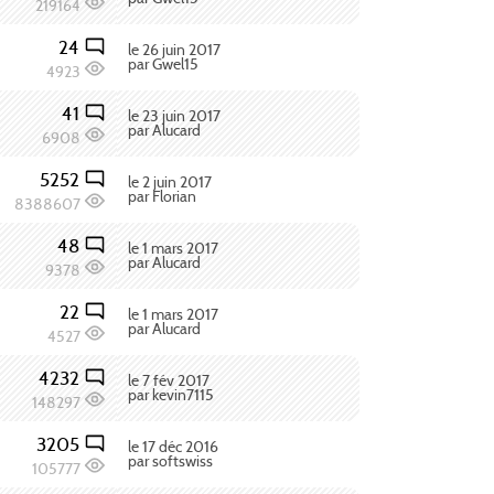
219164
24
le 26 juin 2017
par Gwel15
4923
41
le 23 juin 2017
par Alucard
6908
5252
le 2 juin 2017
par Florian
8388607
48
le 1 mars 2017
par Alucard
9378
22
le 1 mars 2017
par Alucard
4527
4232
le 7 fév 2017
par kevin7115
148297
3205
le 17 déc 2016
par softswiss
105777