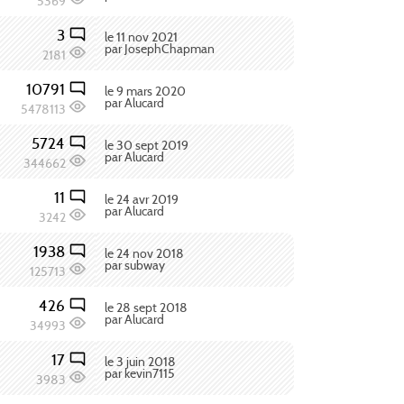
5369
3
le 11 nov 2021
par JosephChapman
2181
10791
le 9 mars 2020
par Alucard
5478113
5724
le 30 sept 2019
par Alucard
344662
11
le 24 avr 2019
par Alucard
3242
1938
le 24 nov 2018
par subway
125713
426
le 28 sept 2018
par Alucard
34993
17
le 3 juin 2018
par kevin7115
3983