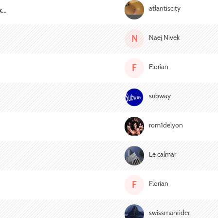
atlantiscity
...
N
Naej Nivek
F
Florian
subway
rom1delyon
Le calmar
F
Florian
swissmanrider