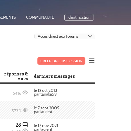
GEMENTS
COMMUNAUTÉ
identification
CRÉER UNE DISCUSSION
réponses &
derniers messages
vues
le 12 oct 2013
5416
par tanaka59
le 7 sept 2005
5730
par laurent
28
le 17 nov 2021
par laurent