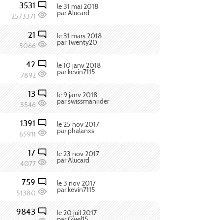
3531
le 31 mai 2018
par Alucard
2573371
21
le 31 mars 2018
par Twenty20
5066
42
le 10 janv 2018
par kevin7115
7892
13
le 9 janv 2018
par swissmanrider
3546
1391
le 25 nov 2017
par phalanxs
65911
17
le 23 nov 2017
par Alucard
4077
759
le 3 nov 2017
par kevin7115
51380
9843
le 20 juil 2017
par Gwel15