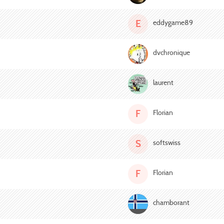
E
eddygame89
dvchronique
laurent
F
Florian
S
softswiss
F
Florian
chamborant