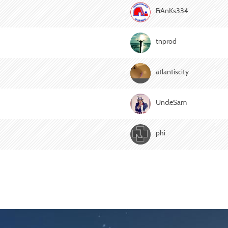
FrAnKs334
tnprod
atlantiscity
UncleSam
phi