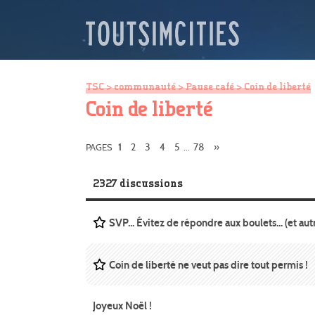
TSC
>
communauté
>
Pause café
> Coin de liberté
Coin de liberté
2
3
4
5
78
»
PAGES
1
...
2327 discussions
SVP... Évitez de répondre aux boulets... (et autr
Coin de liberté ne veut pas dire tout permis !
Joyeux Noël !