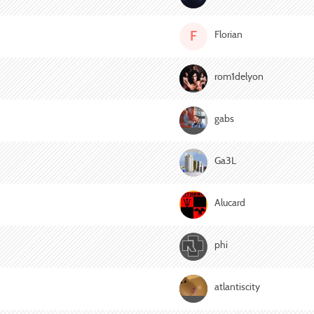
F
Florian
rom1delyon
gabs
Ga3L
Alucard
phi
atlantiscity