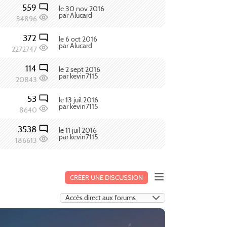
559
le 30 nov 2016
par Alucard
34896
372
le 6 oct 2016
par Alucard
2272747
114
le 2 sept 2016
par kevin7115
20843
53
le 13 juil 2016
par kevin7115
8640
3538
le 11 juil 2016
par kevin7115
186613
CRÉER UNE DISCUSSION