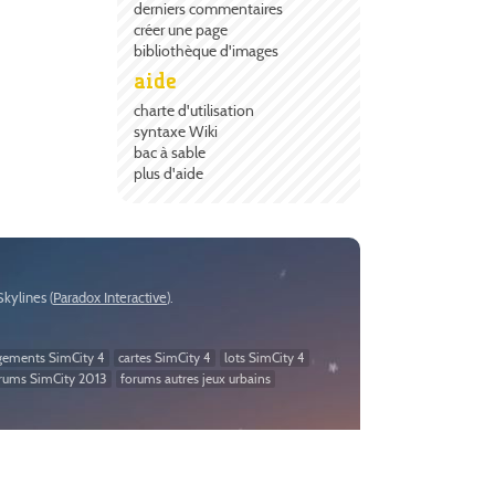
derniers commentaires
créer une page
bibliothèque d'images
aide
charte d'utilisation
syntaxe Wiki
bac à sable
plus d'aide
:Skylines (
Paradox Interactive
).
gements SimCity 4
cartes SimCity 4
lots SimCity 4
rums SimCity 2013
forums autres jeux urbains