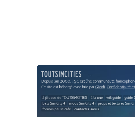
Depuis l'an 2000, TSC est une communauté francophone 
Ce site est hébergé avec brio par
Gandi
.
Confidentialité e
à propos de TOUTSIMCITIES
à la une
wikiguide
guide C
bats SimCity 4
mods SimCity 4
props et textures SimCi
forums pause café
contactez-nous