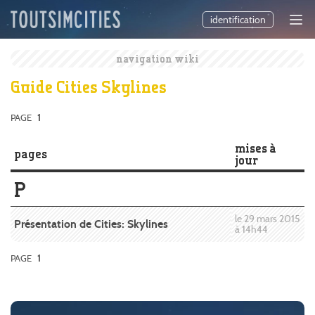
identification
navigation wiki
Guide Cities Skylines
PAGE
1
mises à
pages
jour
P
le 29 mars 2015
Présentation de Cities: Skylines
à 14h44
PAGE
1