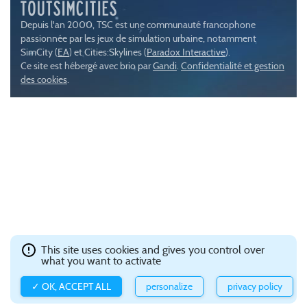
Depuis l'an 2000, TSC est une communauté francophone
passionnée par les jeux de simulation urbaine, notamment
SimCity (
EA
) et Cities:Skylines (
Paradox Interactive
).
Ce site est hébergé avec brio par
Gandi
.
Confidentialité et gestion
des cookies
.
This site uses cookies and gives you control over
what you want to activate
✓ OK, ACCEPT ALL
personalize
privacy policy