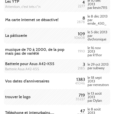
le 10 déc
Les YTP
4
2013
2277
Attention, c'est très c*n
par kevin7115
le 8 déc 2013
8
Ma carte internet se désactive!
par
2878
emile_430_
le 5 déc 2013
109
La pâtisserie
par
10608
dvchronique
le 16 nov
musique de 70 à 2000, de la pop
1910
2013
mais pas de variété
par k'thor
Batterie pour Asus A42-K55
3
le 29 oct 2013
par subway
2185
Batterie Asus A42-K55
le 18 sept
1383
Vos dates d'anniversaires
2013
41046
par neneutron
le 13 août
719
trouver le logo
2013
35227
par Dylan
le 8 août
47
Téléphone et interurbains....
2013