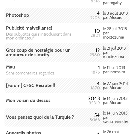
8318
par mgaby
4
le 3 août 2013
Photoshop
par Alucard
2203
Publicité malveillante!
le 28 juil 2013
10
par
Des publicités qui s'introduisent dans
2801
moctezuma
mon ordinateur!
le 21 juil 2013
Gros coup de nostalgie pour un
12
par
amoureux de simcity...
2380
moctezuma
Mau
1
le 11 juil 2013
par lnomsim
1876
Sans comentaires, regardez.
4
le 27 juin 2013
[Forum] CFSC Recrute !!
par Alucard
1870
2043
le 14 juin 2013
Mon voisin du dessus
par Alucard
35319
le 14 juin 2013
54
Vous pensez quoi de la Turquie ?
par
5066
swissmanrider
le 26 mai
Appareils photos ...
5