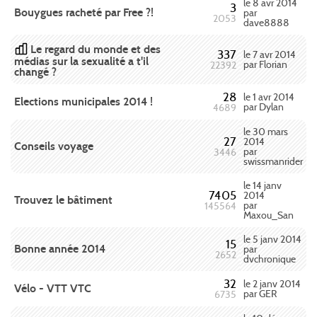
le 8 avr 2014
3
Bouygues racheté par Free ?!
par
2053
dave8888
Le regard du monde et des
337
le 7 avr 2014
médias sur la sexualité a t'il
par Florian
22392
changé ?
28
le 1 avr 2014
Elections municipales 2014 !
par Dylan
4689
le 30 mars
27
2014
Conseils voyage
par
3446
swissmanrider
le 14 janv
7405
2014
Trouvez le bâtiment
par
145564
Maxou_San
le 5 janv 2014
15
Bonne année 2014
par
2652
dvchronique
32
le 2 janv 2014
Vélo - VTT VTC
par GER
6735