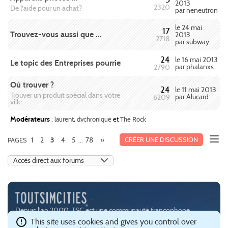
2013
2320
De l'aide pour un achat?
par neneutron
le 24 mai
17
Trouvez-vous aussi que ...
2013
2718
par subway
24
le 16 mai 2013
Le topic des Entreprises pourrie
par phalanxs
2790
Où trouver ?
24
le 11 mai 2013
Trouver un produit spécial dans votre
par Alucard
6209
ville
Modérateurs
:
laurent
,
dvchronique
et
The Rock
1
2
4
5
78
»
CRÉER UNE DISCUSSION
PAGES
3
...
Depuis l'an 2000, TSC est une communauté francophone
passionnée par les jeux de simulation urbaine, notamment
This site uses cookies and gives you control over