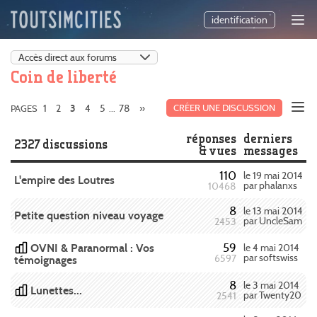
identification
Coin de liberté
1
2
4
5
78
»
CRÉER UNE DISCUSSION
PAGES
3
...
réponses
derniers
2327 discussions
& vues
messages
110
le 19 mai 2014
L'empire des Loutres
par phalanxs
10468
8
le 13 mai 2014
Petite question niveau voyage
par UncleSam
2453
59
OVNI & Paranormal : Vos
le 4 mai 2014
par softswiss
6597
témoignages
8
le 3 mai 2014
Lunettes...
par Twenty20
2541