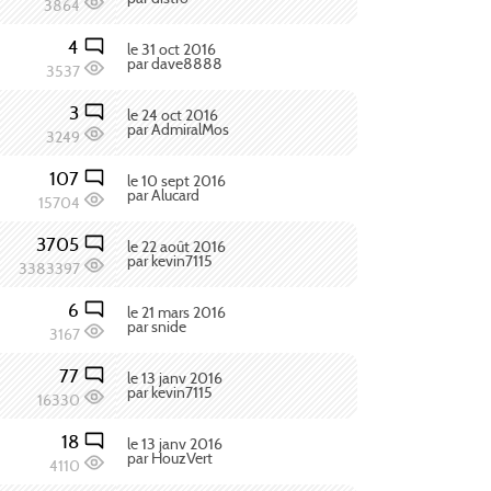
3864
4
le 31 oct 2016
par dave8888
3537
3
le 24 oct 2016
par AdmiralMos
3249
107
le 10 sept 2016
par Alucard
15704
3705
le 22 août 2016
par kevin7115
3383397
6
le 21 mars 2016
par snide
3167
77
le 13 janv 2016
par kevin7115
16330
18
le 13 janv 2016
par HouzVert
4110