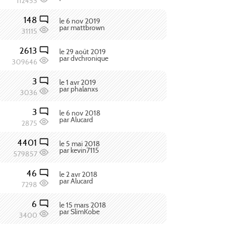
112453
148
le 6 nov 2019
par mattbrown
31115
2613
le 29 août 2019
par dvchronique
309646
3
le 1 avr 2019
par phalanxs
3036
3
le 6 nov 2018
par Alucard
2875
4401
le 5 mai 2018
par kevin7115
579857
46
le 2 avr 2018
par Alucard
7298
6
le 15 mars 2018
par SlimKobe
3400