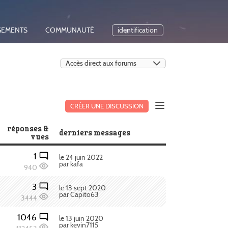
GEMENTS
COMMUNAUTÉ
identification
CRÉER UNE DISCUSSION
réponses &
derniers messages
vues
-1
le 24 juin 2022
par kafa
940
3
le 13 sept 2020
par Capito63
3444
1046
le 13 juin 2020
par kevin7115