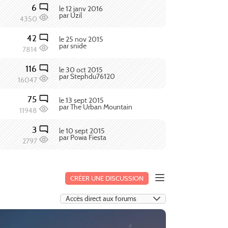
6
le 12 janv 2016
par Uzil
4350
42
le 25 nov 2015
par snide
7814
116
le 30 oct 2015
par Stephdu76120
16047
75
le 13 sept 2015
par The Urban Mountain
11948
3
le 10 sept 2015
par Powa Fiesta
2797
CRÉER UNE DISCUSSION