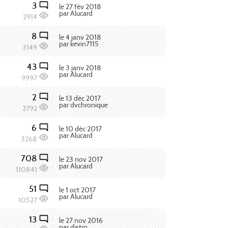
3
le 27 fév 2018
par Alucard
2914
8
le 4 janv 2018
par kevin7115
3149
43
le 3 janv 2018
par Alucard
9997
2
le 13 déc 2017
par dvchronique
2792
6
le 10 déc 2017
par Alucard
3268
708
le 23 nov 2017
par Alucard
110841
51
le 1 oct 2017
par Alucard
10527
13
le 27 nov 2016
par distro