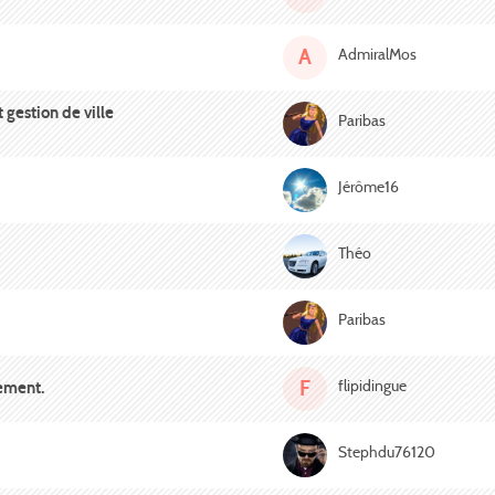
A
AdmiralMos
gestion de ville
Paribas
Jérôme16
Théo
Paribas
F
flipidingue
lement.
Stephdu76120