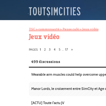
TSC
>
communauté
>
Pause café
> Jeux vidéo
Jeux vidéo
2
3
4
5
17
»
PAGES
1
...
499 discussions
Wearable arm muscles could help overcome upper
Manor Lords, le croisement entre SimCity et Age 
[ACTU] Toute l'actu JV