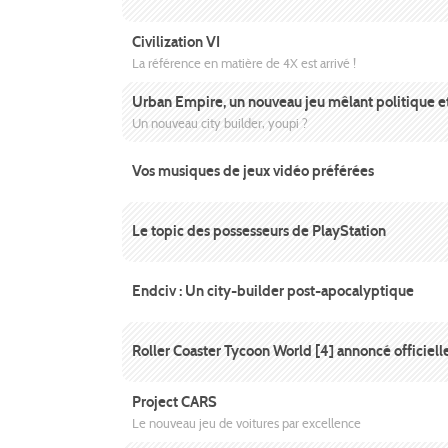
Civilization VI
La référence en matière de 4X est arrivé !
Urban Empire, un nouveau jeu mêlant politique et 
Un nouveau city builder, youpi ?
Vos musiques de jeux vidéo préférées
Le topic des possesseurs de PlayStation
Endciv : Un city-builder post-apocalyptique
Roller Coaster Tycoon World [4] annoncé officiel
Project CARS
Le nouveau jeu de voitures par excellence