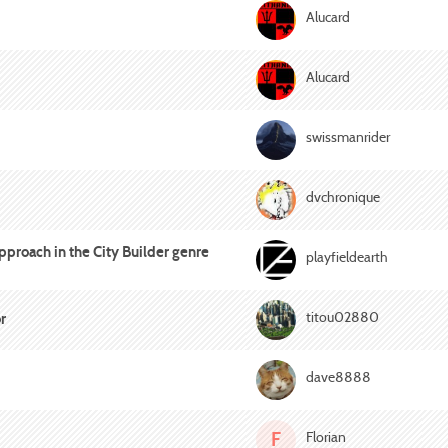
Alucard
Alucard
swissmanrider
dvchronique
proach in the City Builder genre
playfieldearth
titou02880
r
dave8888
F
Florian