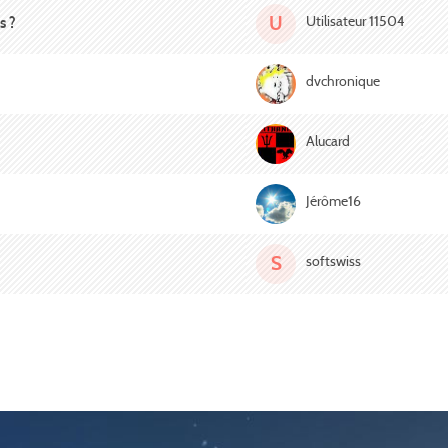
U
Utilisateur 11504
s ?
dvchronique
Alucard
Jérôme16
S
softswiss