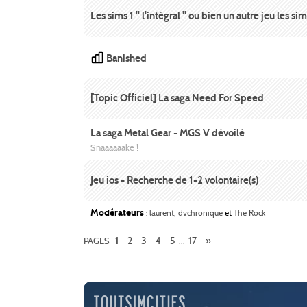
Les sims 1 " l'intégral " ou bien un autre jeu les sim
Banished
[Topic Officiel] La saga Need For Speed
La saga Metal Gear - MGS V dévoilé
Snaaaaaake !
Jeu ios - Recherche de 1-2 volontaire(s)
Modérateurs
:
laurent
,
dvchronique
et
The Rock
2
3
4
5
17
»
PAGES
1
...