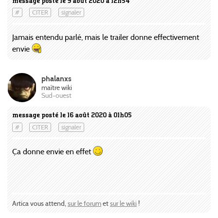
message posté le 9 août 2020 à 12h54
#
CITER
signaler
Jamais entendu parlé, mais le trailer donne effectivement
envie
phalanxs
maître wiki
Sud-ouest
message posté le 16 août 2020 à 01h05
#
CITER
signaler
Ça donne envie en effet
Artica vous attend,
sur le forum
et
sur le wiki
!