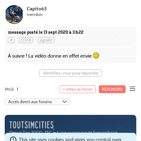
Capito63
membre
message posté le 13 sept 2020 à 11h22
#
CITER
signaler
À suivre ! La vidéo donne en effet envie
identifiez-vous pour répondre
PAGE
1
« retour au forum
RÉPONDRE
Depuis l'an 2000, TSC est une communauté francophone
passionnée par les jeux de simulation urbaine, notamment
This site uses cookies and gives you control over