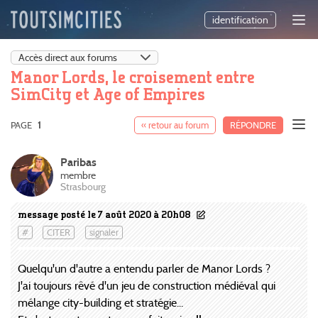
identification
Manor Lords, le croisement entre
SimCity et Age of Empires
PAGE
1
« retour au forum
RÉPONDRE
Paribas
membre
Strasbourg
message posté le 7 août 2020 à 20h08
#
CITER
signaler
Quelqu'un d'autre a entendu parler de Manor Lords ?
J'ai toujours rêvé d'un jeu de construction médiéval qui
mélange city-building et stratégie...