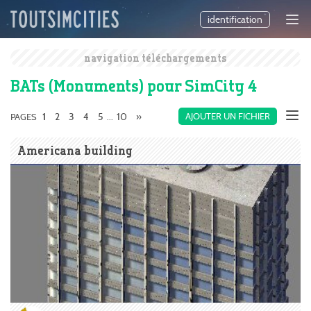
identification
navigation téléchargements
BATs (Monuments) pour SimCity 4
2
3
4
5
10
»
AJOUTER UN FICHIER
PAGES
1
...
Americana building