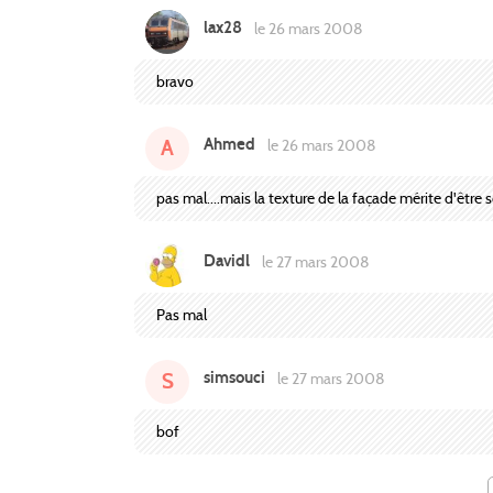
lax28
le 26 mars 2008
bravo
Ahmed
A
le 26 mars 2008
pas mal....mais la texture de la façade mérite d'être s
Davidl
le 27 mars 2008
Pas mal
simsouci
S
le 27 mars 2008
bof