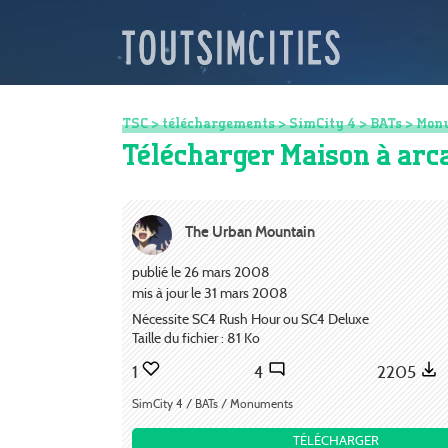
TSC
>
téléchargements
>
SimCity 4
>
BATs
>
Mon
Télécharger Maison à arc
The Urban Mountain
publié le 26 mars 2008
mis à jour le 31 mars 2008
Nécessite SC4 Rush Hour ou SC4 Deluxe
Taille du fichier : 81 Ko
1
4
2205
SimCity 4 / BATs / Monuments
TÉLÉCHARGER