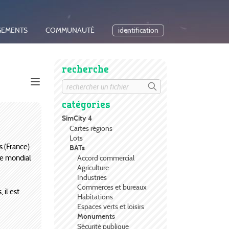
GEMENTS
COMMUNAUTÉ
identification
recherche
catégories
SimCity 4
Cartes régions
Lots
s (France)
BATs
ine mondial
Accord commercial
Agriculture
Industries
Commerces et bureaux
il est
Habitations
Espaces verts et loisirs
Monuments
Sécurité publique