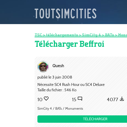
TSC
>
téléchargements
>
SimCity 4
>
BATs
>
Mon
Télécharger Beffroi
Quesh
publié le 3 juin 2008
Nécessite SC4 Rush Hour ou SC4 Deluxe
Taille du fichier : 546 Ko
10
15
4077
SimCity 4 / BATs / Monuments
TÉLÉCHARGER