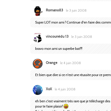
Romano83
le 3 juin 2008
Super LOT mon ami ! Continue d'en faire des comm
vincounédu 13
le 3 juin 2008
bravo mon ami un superbe bat!!!
Orange
le 4 juin 2008
Et bien que dire si ce n'est une réussite pour ce prem
XoX
le 4 juin 2008
eh ben c'est vraiment très rare que je télécharge des b
pour te faire plaisir!