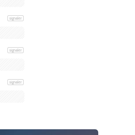
signaler
signaler
signaler