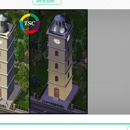
lire la suite...
Dépendances :
-
BSC MEGA Props - SG Vol 01
-
PorkieProps-Vol1