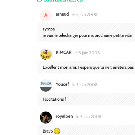
arnaud
A
le 3 juin 2008
sympa
je vais le telecharger pour ma prochaine petite ville.
KIMCAR
le 3 juin 2008
Excellent mon ami. J`espère que tu ne t`arrêtera pas 
Youcef
le 3 juin 2008
Félicitations !
royalben
le 3 juin 2008
Bravo