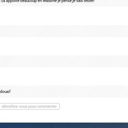
t ça apporte beaucoup en réalisme je pense,je vais tester!
 douai!
identifiez-vous pour commenter