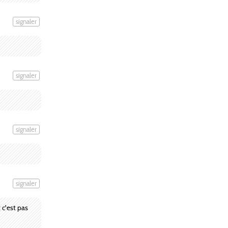
signaler
signaler
signaler
signaler
 c'est pas