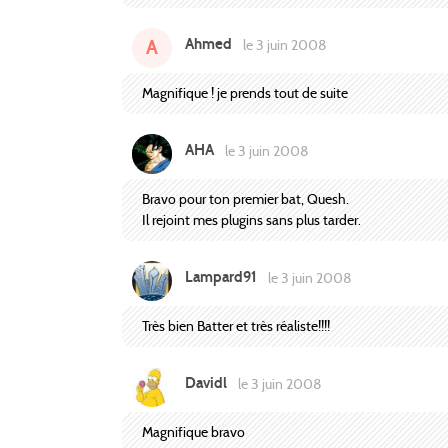
Ahmed
A
le 3 juin 2008
Magnifique ! je prends tout de suite
AHA
le 3 juin 2008
Bravo pour ton premier bat, Quesh.
Il rejoint mes plugins sans plus tarder.
Lampard91
le 3 juin 2008
Très bien Batter et très réaliste!!!!
Davidl
le 3 juin 2008
Magnifique bravo