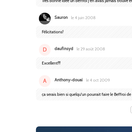
Très bonne idée un beffroi j'en avais jamais trouvé e
Sauron
le 4 juin 2008
Félicitations!
daufinsyd
D
le 29 août 2008
Excellent!!!
Anthony-douai
A
le 4 oct 2009
ça serais bien si quelqu'un pourrait faire le Beffroi de