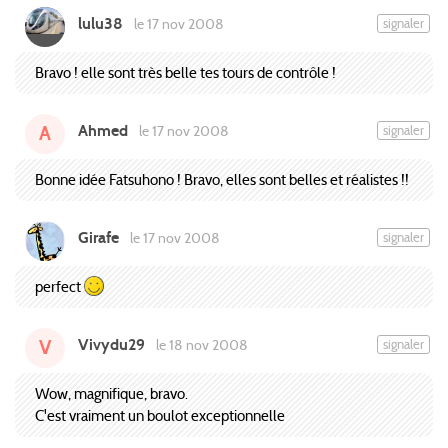
lulu38
signaler
le 17 nov 2008
Bravo ! elle sont très belle tes tours de contrôle !
Ahmed
signaler
le 17 nov 2008
A
Bonne idée Fatsuhono ! Bravo, elles sont belles et réalistes !!
Girafe
signaler
le 17 nov 2008
perfect
Vivydu29
signaler
le 18 nov 2008
V
Wow, magnifique, bravo.
C'est vraiment un boulot exceptionnelle