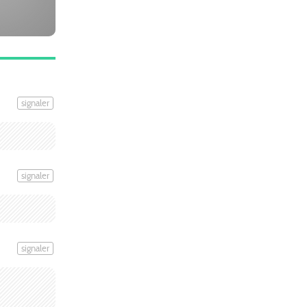
signaler
signaler
signaler