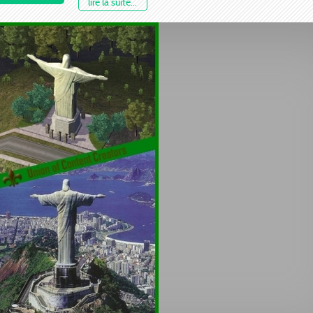
lire la suite...
semaines, je vais aussi créer et télécharger une versio
récompense, pour ceux qui le souhaitent. : D
Visitez
cliquez ici !
Travis Lot-Shop UCC pour toutes qu
commentaires ou questions. Merci de télécharger!