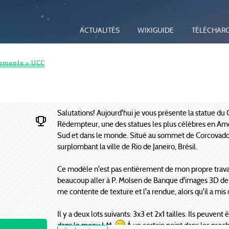
ACTUALITÉS
WIKIGUIDE
TÉLÉCHAR
uments
> UCC
Salutations! Aujourd'hui je vous présente la statue du 
Rédempteur, une des statues les plus célèbres en Am
Sud et dans le monde. Situé au sommet de Corcovado
surplombant la ville de Rio de Janeiro, Brésil.
Ce modèle n'est pas entièrement de mon propre travai
beaucoup aller à P. Molsen de Banque d'images 3D de 
me contente de texture et l'a rendue, alors qu'il a mis 
Il y a deux lots suivants: 3x3 et 2x1 tailles. Ils peuvent 
dans le menu LM.
À un certain point dans les proc