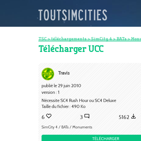
TSC
>
téléchargements
>
SimCity 4
>
BATs
>
Mon
Télécharger UCC
Travis
publié le 29 juin 2010
version : 1
Nécessite SC4 Rush Hour ou SC4 Deluxe
Taille du fichier : 490 Ko
6
3
5162
SimCity 4 / BATs / Monuments
TÉLÉCHARGER