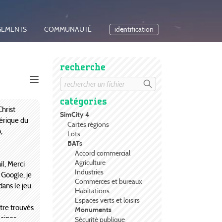
GEMENTS
COMMUNAUTÉ
identification
recherche
catégories
Christ
SimCity 4
érique du
Cartes régions
,
Lots
BATs
Accord commercial
Agriculture
l, Merci
Industries
Google, je
Commerces et bureaux
dans le jeu.
Habitations
Espaces verts et loisirs
être trouvés
Monuments
haines
Sécurité publique