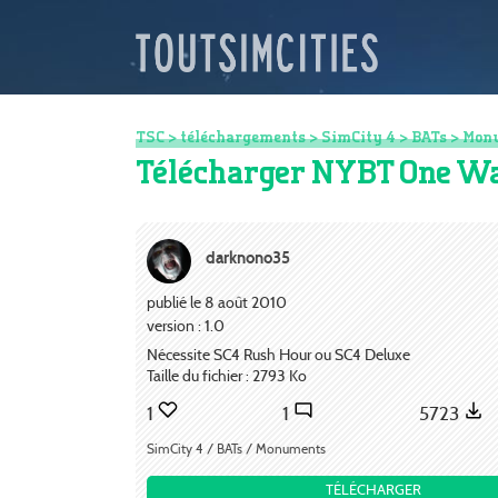
TSC
>
téléchargements
>
SimCity 4
>
BATs
>
Mon
Télécharger NYBT One Wa
darknono35
publié le 8 août 2010
version : 1.0
Nécessite SC4 Rush Hour ou SC4 Deluxe
Taille du fichier : 2793 Ko
1
1
5723
SimCity 4 / BATs / Monuments
TÉLÉCHARGER