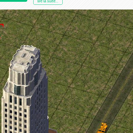
lire la suite...
Emplois: 2106CO $$
Coût de construction: 11000 US$
Taille: 200 mètres
Nombre d'étages: 50
Style: Art-Deco