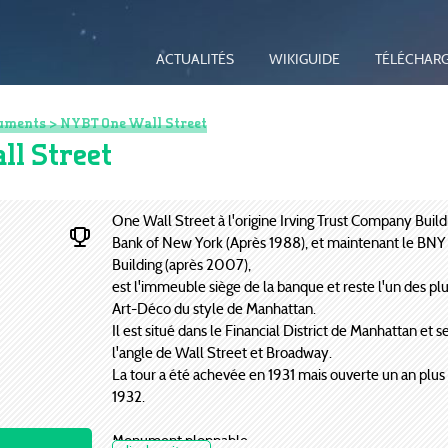
ACTUALITÉS
WIKIGUIDE
TÉLÉCHAR
uments
> NYBT One Wall Street
ll Street
One Wall Street à l'origine Irving Trust Company Buildi
Bank of New York (Après 1988), et maintenant le BNY
Building (après 2007),
est l'immeuble siège de la banque et reste l'un des pl
Art-Déco du style de Manhattan.
Il est situé dans le Financial District de Manhattan et s
l'angle de Wall Street et Broadway.
La tour a été achevée en 1931 mais ouverte un an plus 
1932.
Monument ploppable