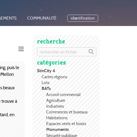
GEMENTS
COMMUNAUTÉ
identification
recherche
catégories
ng, puis le
SimCity 4
 Mellon
Cartes régions
Lots
us beaux
BATs
Accord commercial
Agriculture
e trouve à
Industries
Commerces et bureaux
tard, en
Habitations
Espaces verts et loisirs
Monuments
Sécurité publique