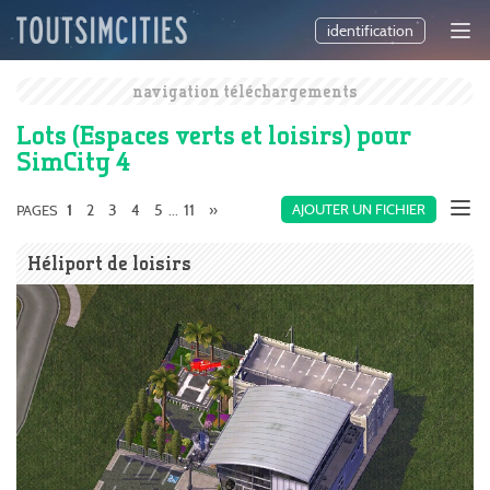
identification
navigation téléchargements
Lots (Espaces verts et loisirs) pour
SimCity 4
2
3
4
5
11
»
AJOUTER UN FICHIER
PAGES
1
...
Héliport de loisirs