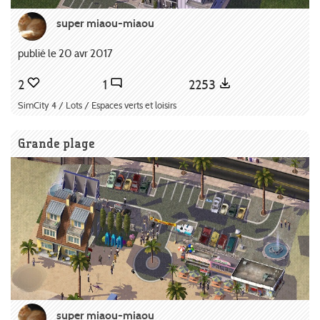
super miaou-miaou
publié le 20 avr 2017
2
1
2253
SimCity 4 / Lots / Espaces verts et loisirs
Grande plage
super miaou-miaou