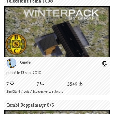
Télécabine Poma TCD8
Girafe
publié le 13 sept 2010
7
7
3549
SimCity 4 / Lots / Espaces verts et loisirs
Combi Doppelmayr 8/6