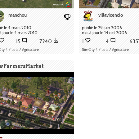
manchou
villavicencio
ié le 4 mars 2010
publié le 29 juin 2006
à jour le 4 mars 2010
mis à jour le 14 oct 2006
15
7240
1
4
635
ty 4 / Lots / Agriculture
SimCity 4 / Lots / Agriculture
wFarmersMarket