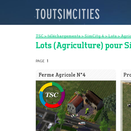
TSC
>
téléchargements
>
SimCity 4
>
Lots
>
Agri
Lots (Agriculture) pour S
PAGE
1
Ferme Agricole N°4
Pro