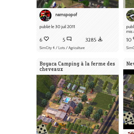
namspopof
publié le 30 juil 2011
publ
mis 
6
5
3285
10
SimCity 4 / Lots / Agriculture
SimCi
Boyaca Camping à la ferme des
Ne
cheveaux