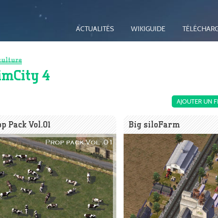
ACTUALITÉS
WIKIGUIDE
TÉLÉCHAR
culture
imCity 4
AJOUTER UN F
p Pack Vol.01
Big siloFarm