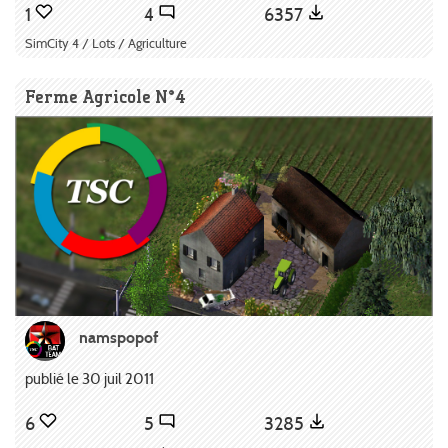
1
4
6357
SimCity 4 / Lots / Agriculture
Ferme Agricole N°4
namspopof
publié le 30 juil 2011
6
5
3285