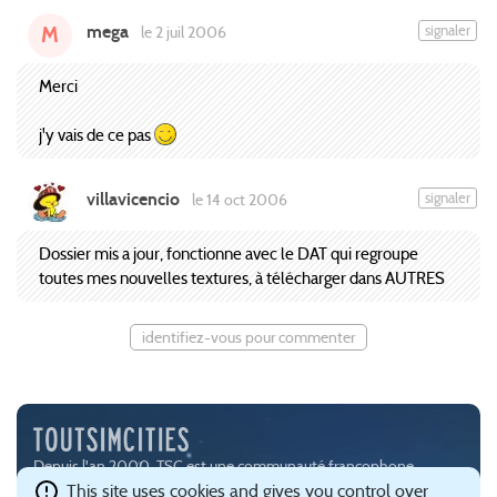
mega
signaler
le 2 juil 2006
M
Merci
j'y vais de ce pas
villavicencio
signaler
le 14 oct 2006
Dossier mis a jour, fonctionne avec le DAT qui regroupe
toutes mes nouvelles textures, à télécharger dans AUTRES
identifiez-vous pour commenter
Depuis l'an 2000, TSC est une communauté francophone
passionnée par les jeux de simulation urbaine, notamment
This site uses cookies and gives you control over