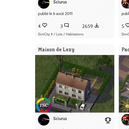
Sciurus
publié le 6 août 2011
publ
4
3
2659
5
SimCity 4 / Lots / Habitations
SimC
Maison de Lexy
Pac
Sciurus