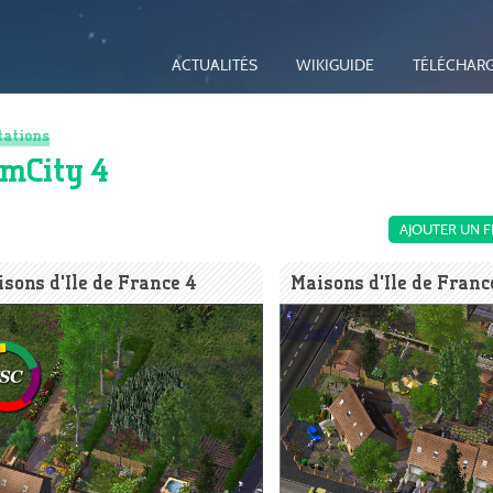
ACTUALITÉS
WIKIGUIDE
TÉLÉCHAR
tations
imCity 4
AJOUTER UN F
sons d'Ile de France 4
Maisons d'Ile de Franc