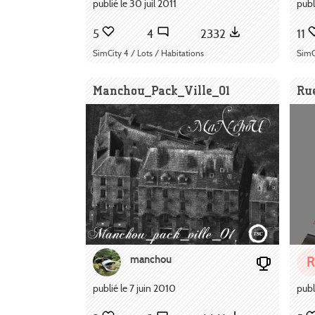
publié le 30 juil 2011
publ
5
4
2332
11
SimCity 4 / Lots / Habitations
SimC
Manchou_Pack_Ville_01
Rue
manchou
R
publié le 7 juin 2010
publ