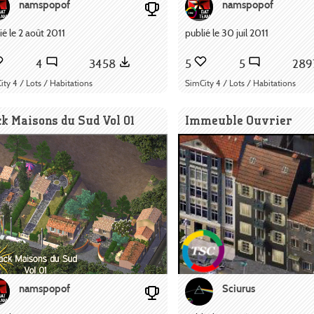
namspopof
namspopof
ié le 2 août 2011
publié le 30 juil 2011
4
3458
5
5
28
ity 4 / Lots / Habitations
SimCity 4 / Lots / Habitations
k Maisons du Sud Vol 01
Immeuble Ouvrier
namspopof
Sciurus