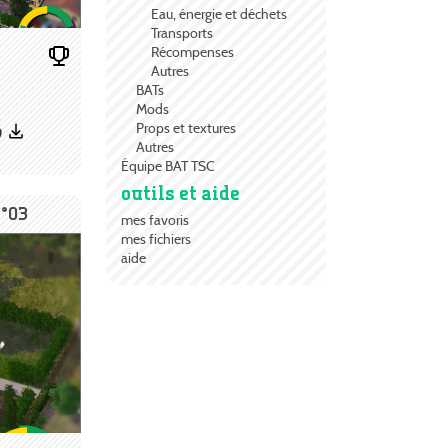
Eau, énergie et déchets
Transports
Récompenses
Autres
BATs
Mods
Props et textures
9
Autres
Équipe BAT TSC
outils et aide
N°03
mes favoris
mes fichiers
aide