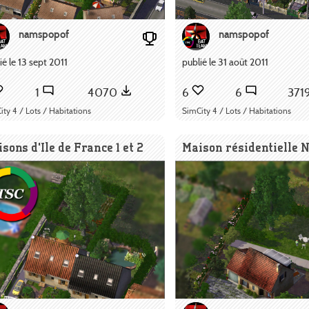
namspopof
namspopof
ié le 13 sept 2011
publié le 31 août 2011
1
4070
6
6
371
ity 4 / Lots / Habitations
SimCity 4 / Lots / Habitations
sons d'Ile de France 1 et 2
Maison résidentielle 