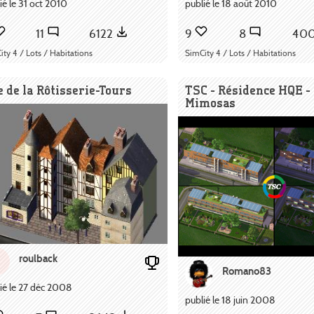
ié le 31 oct 2010
publié le 18 août 2010
11
6122
9
8
40
ity 4 / Lots / Habitations
SimCity 4 / Lots / Habitations
 de la Rôtisserie-Tours
TSC - Résidence HQE -
Mimosas
roulback
Romano83
ié le 27 déc 2008
publié le 18 juin 2008