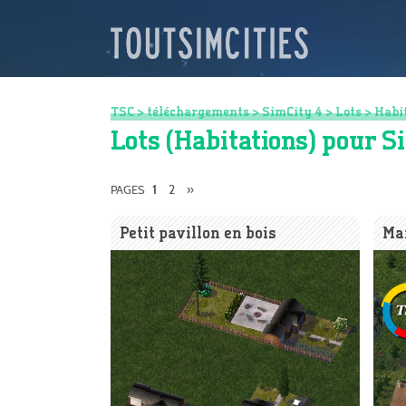
TSC
>
téléchargements
>
SimCity 4
>
Lots
>
Habi
Lots (Habitations) pour S
2
»
PAGES
1
Petit pavillon en bois
Mai