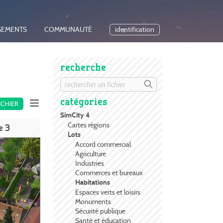
GEMENTS
COMMUNAUTÉ
identification
recherche
catégories
ICHIER
SimCity 4
Cartes régions
e 3
Lots
Accord commercial
Agriculture
Industries
Commerces et bureaux
Habitations
Espaces verts et loisirs
Monuments
Sécurité publique
Santé et éducation