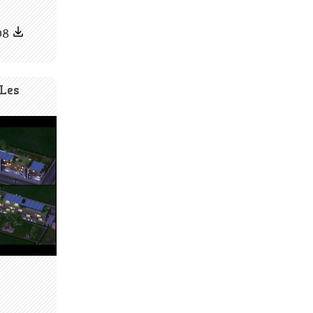
08
 Les