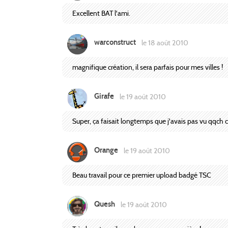
Excellent BAT l'ami.
warconstruct
le 18 août 2010
magnifique création, il sera parfais pour mes villes !
Girafe
le 19 août 2010
Super, ça faisait longtemps que j'avais pas vu qqch
Orange
le 19 août 2010
Beau travail pour ce premier upload badgé TSC
Quesh
le 19 août 2010