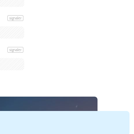
signaler
signaler
:Skylines (
Paradox Interactive
).
gements SimCity 4
cartes SimCity 4
lots SimCity 4