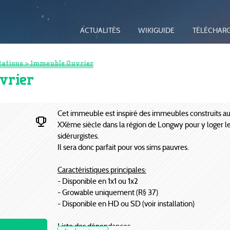
ACTUALITÉS
WIKIGUIDE
TÉLÉCHAR
tations
> Immeuble Ouvrier
vrier
Cet immeuble est inspiré des immeubles construits a
XXème siècle dans la région de Longwy pour y loger le
sidérurgistes.
Il sera donc parfait pour vos sims pauvres.
Caractéristiques principales:
- Disponible en 1x1 ou 1x2
- Growable uniquement (R§ 37)
- Disponible en HD ou SD (voir installation)
Liste des dépendances: