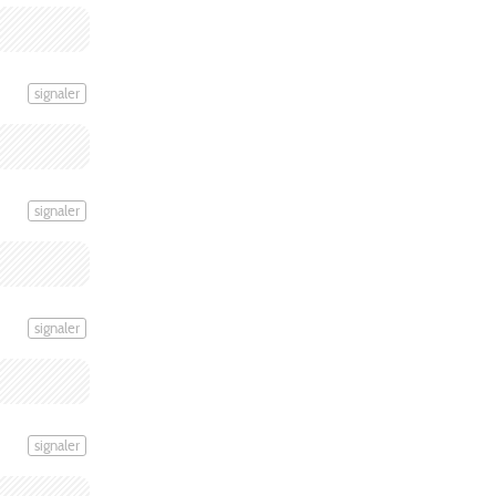
signaler
signaler
signaler
signaler