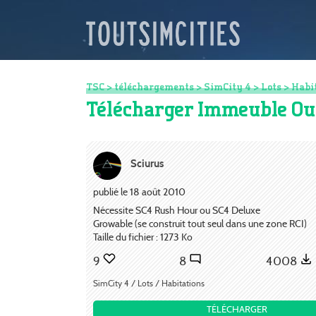
TSC
>
téléchargements
>
SimCity 4
>
Lots
>
Habi
Télécharger Immeuble Ou
Sciurus
publié le 18 août 2010
Nécessite SC4 Rush Hour ou SC4 Deluxe
Growable (se construit tout seul dans une zone RCI)
Taille du fichier : 1273 Ko
9
8
4008
SimCity 4 / Lots / Habitations
TÉLÉCHARGER