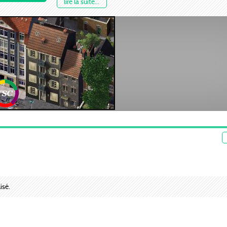
lire la suite...
-
BSC Mega Props - CP Vol.1
-
SFBT Essentials
-
OrangeTSC Mega Prop Vol1
Amusez-vous bien
isé.