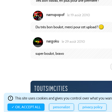
Très bon travail, en plus pour une première !
namspopof
le 19 août 2010
Du très bon boulot, merci pour cet upload !
nargoku
le 29 août 2010
super boulot, bravo
Depuis l'an 2000, TSC est une communauté francophone 
This site uses cookies and gives you control over what you want
Ce site est hébergé avec brio par
Gandi
.
Confidentialité e
✓ OK, ACCEPT ALL
personalize
privacy policy
à propos de TOUTSIMCITIES
à la une
wikiguide
guide C