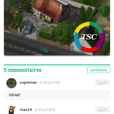
5 commentaires
commenter
supremec
signaler
le 30 juil 2011
Génial!
max54
signaler
le 30 juil 2011