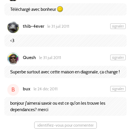
Téléchargé avec bonheur
thib-4ever
signaler
le 31 juil 2011
<3
Quesh
signaler
le 31 juil 2011
Superbe surtout avec cette maison en diagonale, ça change !
bux
signaler
le 24 déc 2011
B
bonjour j'aimerai savoir ou est ce qu'on les trouve les
dependances? merci
identifiez-vous pour commenter