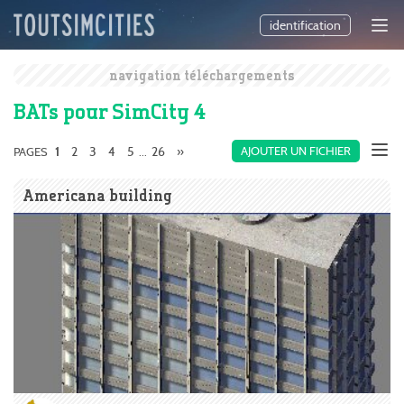
identification
navigation téléchargements
BATs pour SimCity 4
2
3
4
5
26
»
AJOUTER UN FICHIER
PAGES
1
...
Americana building