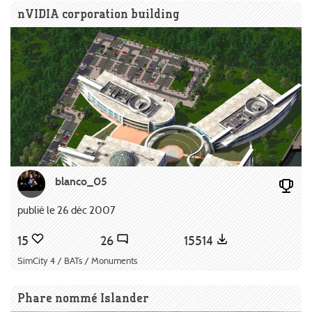
nVIDIA corporation building
blanco_05
publié le 26 déc 2007
15
26
15514
SimCity 4 / BATs / Monuments
Phare nommé Islander