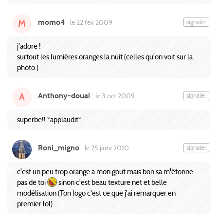
momo4
signaler
le 22 fév 2009
M
j'adore !
surtout les lumières oranges la nuit (celles qu'on voit sur la
photo.)
Anthony-douai
signaler
le 3 oct 2009
A
superbe!! *applaudit*
Roni_migno
signaler
le 25 janv 2010
c'est un peu trop orange a mon gout mais bon sa m'étonne
pas de toi
sinon c'est beau texture net et belle
modélisation (Ton logo c'est ce que j'ai remarquer en
premier lol)