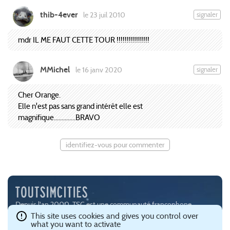
thib-4ever
signaler
le 23 juil 2010
mdr IL ME FAUT CETTE TOUR !!!!!!!!!!!!!!!!
MMichel
signaler
le 16 janv 2020
Cher Orange.
Elle n'est pas sans grand intérêt elle est
magnifique..............BRAVO
identifiez-vous pour commenter
Depuis l'an 2000, TSC est une communauté francophone
passionnée par les jeux de simulation urbaine, notamment
This site uses cookies and gives you control over
what you want to activate
SimCity (
EA
) et Cities:Skylines (
Paradox Interactive
).