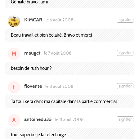
Géniale bravo l'ami
KIMCAR
signaler
le 6 août 2008
Beau travail et bien éclairé. Bravo et merci
mauget
signaler
le 7 août 2008
M
besoin de rush hour ?
flovente
signaler
le 8 août 2008
F
Ta tour sera dans ma capitale dans la partie commercial
antoinedu35
signaler
le 11 août 2008
A
tour superbe je la telecharge