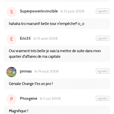
Superpowerinvincible
signaler
le 12 août 2008
S
hahaha tro marrant! belle tour n'empêche!! o_o
Eric35
signaler
le 15 août 2008
E
Oui vraiment très belle je vais la mettre de suite dans mon
quartier d'affaires de ma capitale
pmnas
signaler
le 19 août 2008
Géniale Orange t'es un pro !
Phosgene
signaler
le 5 oct 2008
P
Magnifique !