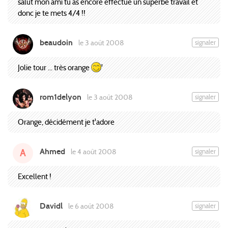
salut mon ami tu as encore éffectué un superbe travail et
donc je te mets 4/4 !!
beaudoin
signaler
le 3 août 2008
Jolie tour ... très orange
'
rom1delyon
signaler
le 3 août 2008
Orange, décidément je t'adore
Ahmed
signaler
le 4 août 2008
A
Excellent !
Davidl
signaler
le 6 août 2008