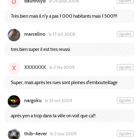
daufinsyd
signaler
le 29 août 2008
D
Très bien mais il n'y a pas 1 000 habitants mais 1 500!!!
marcelino
signaler
le 17 oct 2008
tres bien super il est tres reussi
XXXXXXX
signaler
le 3 fév 2009
X
Super, mais après les rues sont pleines d'embouteillage
nargoku
signaler
le 25 oct 2009
après yen a trop dans ta ville on voit que ça!!
thib-4ever
signaler
le 2 nov 2009