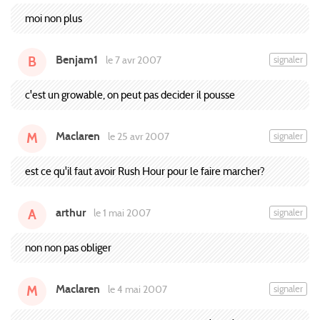
moi non plus
Benjam1
signaler
le 7 avr 2007
B
c'est un growable, on peut pas decider il pousse
Maclaren
signaler
le 25 avr 2007
M
est ce qu'il faut avoir Rush Hour pour le faire marcher?
arthur
signaler
le 1 mai 2007
A
non non pas obliger
Maclaren
signaler
le 4 mai 2007
M