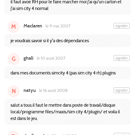
il faut avoir RH pour le faire marcher moi j'ai qu'un carton et
j'ai sim city 4 normal
Maclaren
signaler
le 9 mai 2007
M
je voudrais savoir si il y'a des dépendances
ghali
signaler
le 10 août 2007
G
dans mes documents simcity 4 (pas sim city 4 rh) plugins
natyu
signaler
le 16 août 2008
N
salut a tous.il faut le mettre dans poste de travail/disque
local/programme files/maxis/sim city 4/plugin/ et voila il
est dans le jeu.