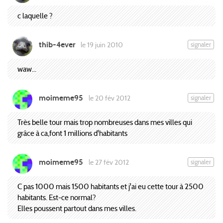
c laquelle ?
thib-4ever
signaler
le 19 juin 2010
waw...
moimeme95
signaler
le 20 fév 2012
Très belle tour mais trop nombreuses dans mes villes qui
grâce à ca,font 1 millions d'habitants
moimeme95
signaler
le 27 fév 2012
C pas 1000 mais 1500 habitants et j'ai eu cette tour à 2500
habitants. Est-ce normal?
Elles poussent partout dans mes villes.