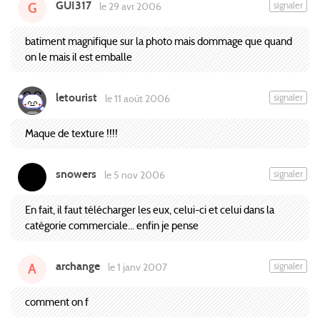
GUI317
signaler
le 29 avr 2006
G
batiment magnifique sur la photo mais dommage que quand
on le mais il est emballe
letourist
signaler
le 11 août 2006
Maque de texture !!!!
snowers
signaler
le 5 nov 2006
En fait, il faut télécharger les eux, celui-ci et celui dans la
catégorie commerciale... enfin je pense
archange
signaler
le 1 janv 2007
A
comment on f