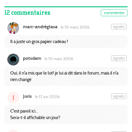
12 commentaires
commenter
marc-andrégtasa
signaler
le 10 mars 2006
Il a juste un gros papier cadeau !
potsdam
signaler
le 10 mars 2006
Oui, il n'a mis que le lot! je lui ai dit dans le forum, mais il n'a
rien changé
Joris
signaler
le 17 avr 2006
J
C'est pareil ici...
Sera-t-il affichable un jour?