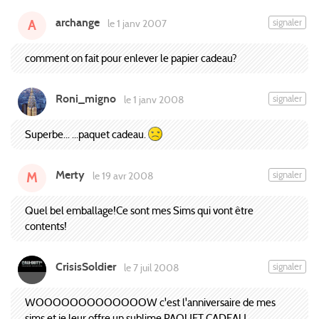
archange
signaler
le 1 janv 2007
A
comment on fait pour enlever le papier cadeau?
Roni_migno
signaler
le 1 janv 2008
Superbe... ...paquet cadeau.
Merty
signaler
le 19 avr 2008
M
Quel bel emballage!Ce sont mes Sims qui vont être
contents!
CrisisSoldier
signaler
le 7 juil 2008
WOOOOOOOOOOOOOW c'est l'anniversaire de mes
sims et je leur offre un sublime PAQUET CADEAU