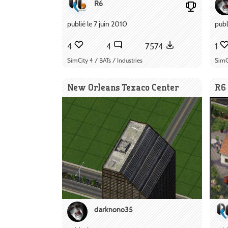
R6
publié le 7 juin 2010
publ
4
4
7574
1
SimCity 4 / BATs / Industries
SimC
New Orleans Texaco Center
R6 
darknono35