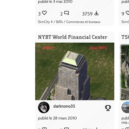
publié le 3 mai 2010
publ
3
2
3759
9
SimCity 4 / BATs / Commerces et bureaux
SimCi
NYBT World Financial Center
TS
darknono35
publié le 28 mars 2010
publ
mis 