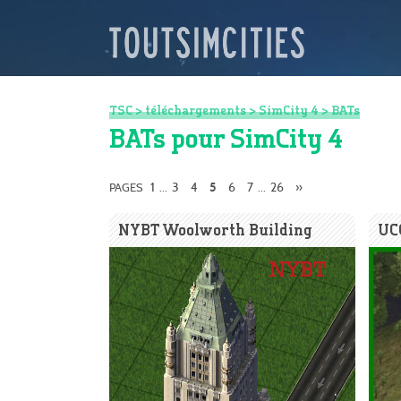
TSC
>
téléchargements
>
SimCity 4
>
BATs
BATs pour SimCity 4
1
3
4
6
7
26
»
PAGES
...
5
...
NYBT Woolworth Building
UC