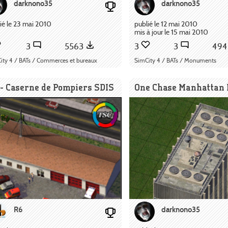
darknono35
darknono35
ié le 23 mai 2010
publié le 12 mai 2010
mis à jour le 15 mai 2010
3
5563
3
3
49
ity 4 / BATs / Commerces et bureaux
SimCity 4 / BATs / Monuments
- Caserne de Pompiers SDIS
One Chase Manhattan 
R6
darknono35