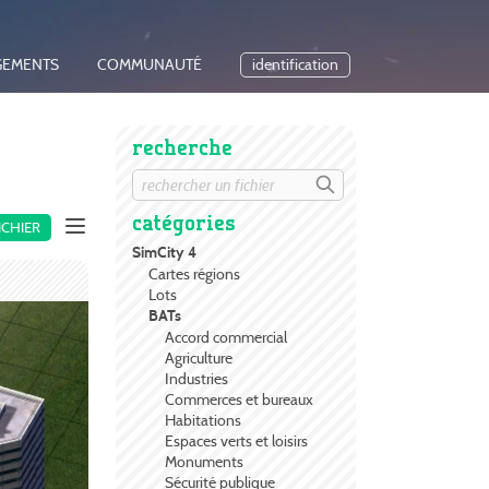
GEMENTS
COMMUNAUTÉ
identification
recherche
catégories
ICHIER
SimCity 4
Cartes régions
Lots
BATs
Accord commercial
Agriculture
Industries
Commerces et bureaux
Habitations
Espaces verts et loisirs
Monuments
Sécurité publique