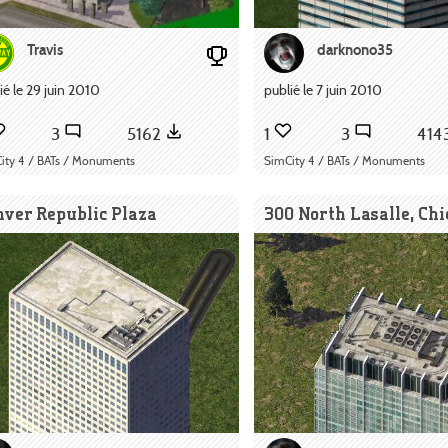
Travis
darknono35
ié le 29 juin 2010
publié le 7 juin 2010
3
5162
1
3
414
ity 4 / BATs / Monuments
SimCity 4 / BATs / Monuments
nver Republic Plaza
300 North Lasalle, Chi