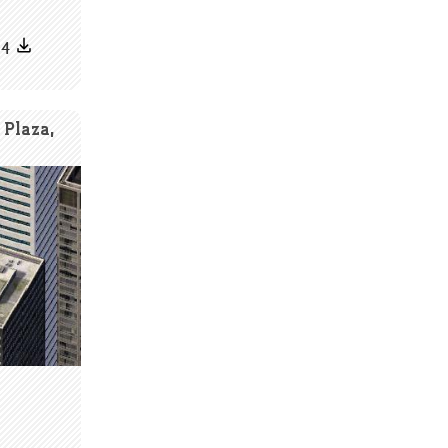
04
 Plaza,