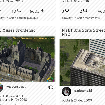
ié le 24 avr 2010
publié le 18 avr 2010
10
6603
3
2
46
ty 4 / BATs / Sécurité publique
SimCity 4 / BATs / Monuments
C Musée Frontenac
NYBT One State Street
NYC
warconstruct
darknono35
ié le 8 janv 2010
à jour le 14 fév 2010
publié le 24 déc 2009