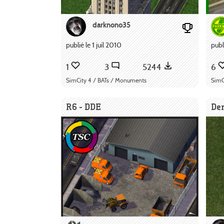
darknono35
publié le 1 juil 2010
publ
1
3
5244
6
SimCity 4 / BATs / Monuments
SimC
R6 - DDE
De