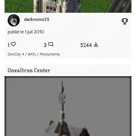
darknono35
publié le 1 juil 2010
1
3
5244
SimCity 4 / BATs / Monuments
Onealtron Center