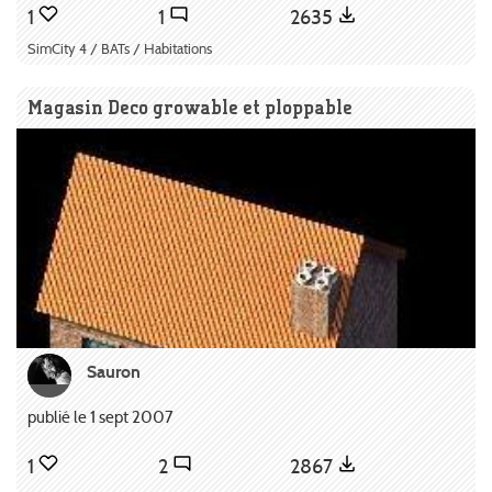
1
1
2635
SimCity 4 / BATs / Habitations
Magasin Deco growable et ploppable
Sauron
publié le 1 sept 2007
1
2
2867