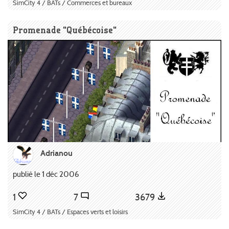
SimCity 4 / BATs / Commerces et bureaux
Promenade "Québécoise"
Adrianou
publié le 1 déc 2006
1
7
3679
SimCity 4 / BATs / Espaces verts et loisirs