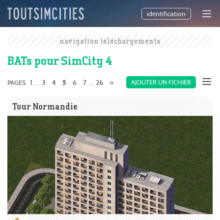
identification
navigation téléchargements
BATs pour SimCity 4
1
3
4
6
7
26
»
AJOUTER UN FICHIER
PAGES
...
5
...
Tour Normandie