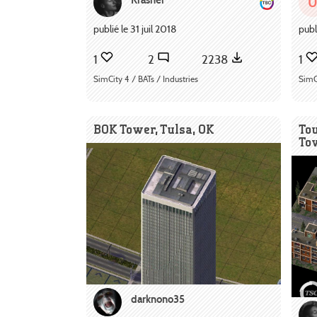
publié le 31 juil 2018
publ
1
2
2238
1
SimCity 4 / BATs / Industries
SimC
BOK Tower, Tulsa, OK
To
To
darknono35