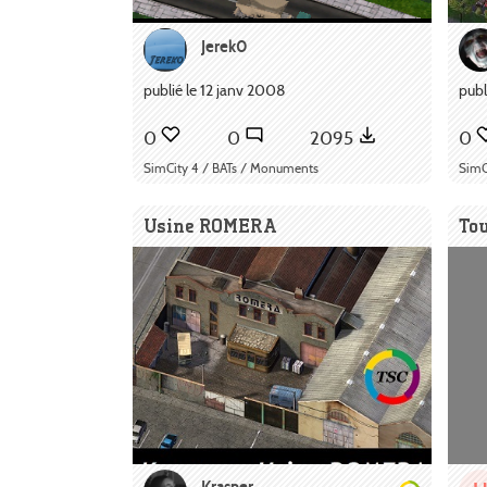
Jerek0
publié le 12 janv 2008
publ
0
0
2095
0
SimCity 4 / BATs / Monuments
SimC
Usine ROMERA
To
Krasner