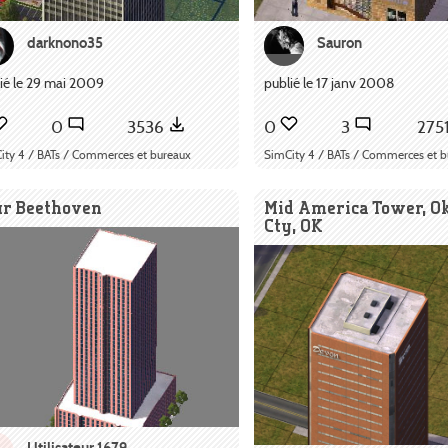
darknono35
Sauron
ié le 29 mai 2009
publié le 17 janv 2008
0
3536
0
3
275
ity 4 / BATs / Commerces et bureaux
SimCity 4 / BATs / Commerces et b
ur Beethoven
Mid America Tower, 
Cty, OK
Utilisateur 1679