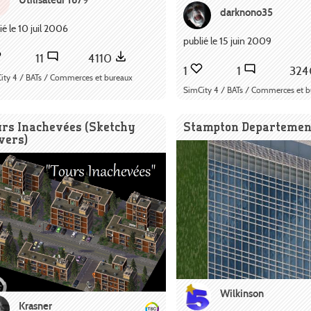
U
darknono35
ié le 10 juil 2006
publié le 15 juin 2009
11
4110
1
1
32
ity 4 / BATs / Commerces et bureaux
SimCity 4 / BATs / Commerces et b
urs Inachevées (Sketchy
Stampton Departemen
wers)
Wilkinson
Krasner