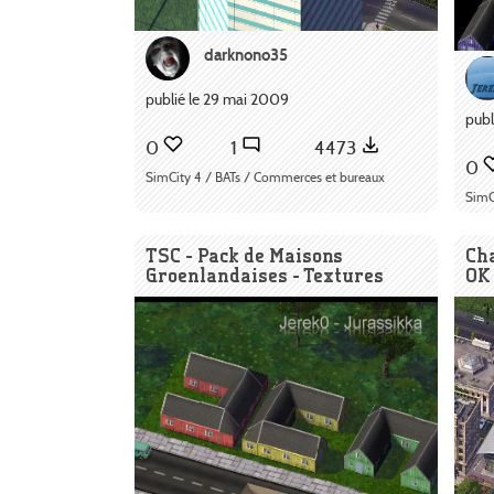
darknono35
publié le 29 mai 2009
publ
0
1
4473
0
SimCity 4 / BATs / Commerces et bureaux
SimCi
TSC - Pack de Maisons
Ch
Groenlandaises - Textures
OK