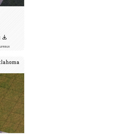
1
ureaux
Oklahoma