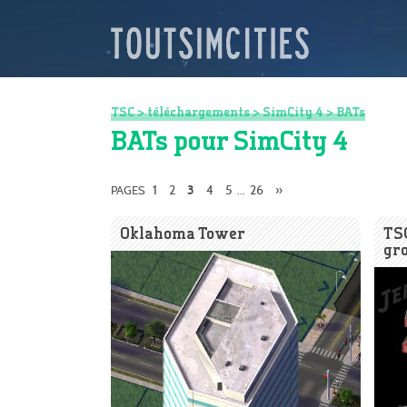
TSC
>
téléchargements
>
SimCity 4
>
BATs
BATs pour SimCity 4
1
2
4
5
26
»
PAGES
3
...
Oklahoma Tower
TSC
gro