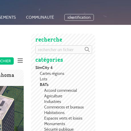
GEMENTS
COMMUNAUTÉ
identification
recherche
catégories
ICHIER
SimCity 4
Cartes régions
lahoma
Lots
BATs
Accord commercial
Agriculture
Industries
Commerces et bureaux
Habitations
Espaces verts et loisirs
Monuments
Sécurité publique