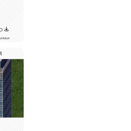
40
ureaux
t