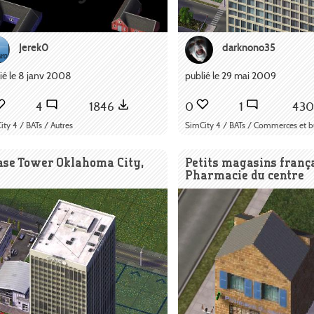
Jerek0
darknono35
ié le 8 janv 2008
publié le 29 mai 2009
4
1846
0
1
43
ty 4 / BATs / Autres
SimCity 4 / BATs / Commerces et b
ase Tower Oklahoma City,
Petits magasins franç
Pharmacie du centre