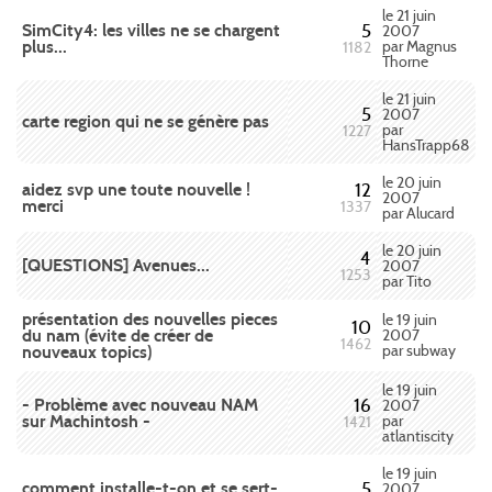
le 21 juin
SimCity4: les villes ne se chargent
5
2007
plus...
par Magnus
1182
Thorne
le 21 juin
5
2007
carte region qui ne se génère pas
par
1227
HansTrapp68
le 20 juin
aidez svp une toute nouvelle !
12
2007
merci
1337
par Alucard
le 20 juin
4
[QUESTIONS] Avenues...
2007
1253
par Tito
présentation des nouvelles pieces
le 19 juin
10
du nam (évite de créer de
2007
1462
par subway
nouveaux topics)
le 19 juin
- Problème avec nouveau NAM
16
2007
sur Machintosh -
par
1421
atlantiscity
le 19 juin
comment installe-t-on et se sert-
5
2007