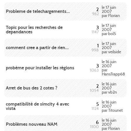
le 17 juin
2
Probleme de telechargements...
2007
962
par Florian
le 17 juin
Topic pour les recherches de
3
2007
depandances
1147
par bol5
le 17 juin
1
comment cree a partir de rien...
2007
998
par veilside
le 16 juin
3
2007
probème pour installer les régions
par
1063
HansTrapp68
le 16 juin
2
Arret de bus des 2 cotes ?
2007
1054
par vb2n
le 16 juin
compatibilité de simcity 4 avec
5
2007
vista
1124
par Titounet
le 16 juin
6
Problèmes nouveau NAM
2007
1100
par Florian