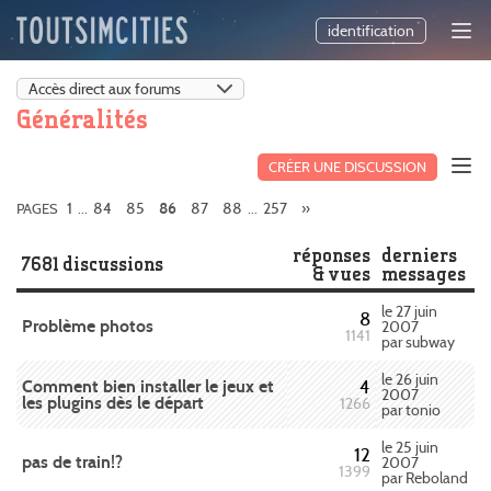
identification
Généralités
CRÉER UNE DISCUSSION
1
84
85
87
88
257
»
PAGES
...
86
...
réponses
derniers
7681 discussions
& vues
messages
le 27 juin
8
Problème photos
2007
1141
par subway
le 26 juin
Comment bien installer le jeux et
4
2007
les plugins dès le départ
1266
par tonio
le 25 juin
12
pas de train!?
2007
1399
par Reboland