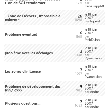
t-on de SC4 terraformer
par
1221
HansTrapp68
le 18 juin
- Zone de Déchets , Impossible a
26
2007
enlever -
1898
par tnprod
le 18 juin
6
2007
Probleme éventuel
par
1168
MebDuinn
le 18 juin
3
2007
problème avec les décharges
par
1048
Pyanepsion
le 18 juin
2
2007
Les zones d'influence
par
1077
Pyanepsion
le 18 juin
Problème de développement des
9
2007
R$$/R$$$
985
par André
le 18 juin
2
Plusieurs questions...
2007
1023
par André