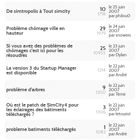
le 25 juin
10
De simtropolis à Tout simcity
2007
1718
par philou0
le 24 juin
Problème chômage ville en
29
2007
hauteur
1979
par snowers
Si vous avez des problèmes de
le 23 juin
25
chômages c'est ici pour les
2007
10955
par Dylan
résoudres
le 22 juin
La version 3 du Startup Manager
1214
2007
est disponible
par André
le 22 juin
9
problème d'arbres
2007
1350
par Témir
Où est le patch de SimCity4 pour
le 22 juin
3
les éclairages des bâtiments
2007
1306
par letourist
téléchargés ?
le 22 juin
1
probleme batiments téléchargés
2007
1082
par André