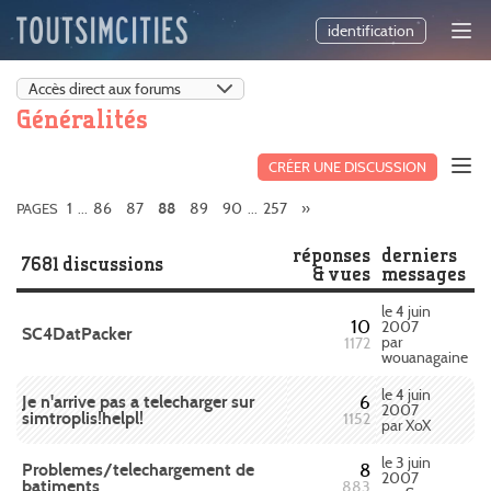
identification
Généralités
CRÉER UNE DISCUSSION
1
86
87
89
90
257
»
PAGES
...
88
...
réponses
derniers
7681 discussions
& vues
messages
le 4 juin
10
2007
SC4DatPacker
par
1172
wouanagaine
le 4 juin
Je n'arrive pas a telecharger sur
6
2007
simtroplis!helpl!
1152
par XoX
le 3 juin
Problemes/telechargement de
8
2007
batiments
883