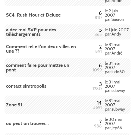
par André
le 2 juin
6
SC4, Rush Hour et Deluxe
2007
810
par Sauron
aidez moi SVP pour des
5
le 1 juin 2007
téléchargements
par Andy
865
le 31 mai
Comment relie t'on deux villes en
2
2007
une ??
891
par André
le 31 mai
comment faire pour mettre un
6
2007
pont
1099
par ludo60
le 31 mai
3
contact simtropolis
2007
1280
par subway
le 31 mai
14
Zone 51
2007
3691
par subway
le 30 mai
2
ou peut on trouver...
2007
988
par Jep66