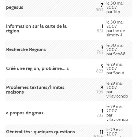
le 30 mai
7
pegasus
2007
902
par Tito
le 30 mai
information sur la carte de la
1
2007
région
par fan de
851
simcity 4
le 30 mai
3
Recherche Regions
2007
762
par Seb88
le 29 mai
5
Créé une région, problème....s
2007
823
par Spout
le 29 mai
Problemes textures/limites
8
2007
maisons
par
799
villavicencio
le 29 mai
1
2007
a propos de gmax
par
732
villavicencio
le 29 mai
Généralités : quelques questions
11
2007
...
1086