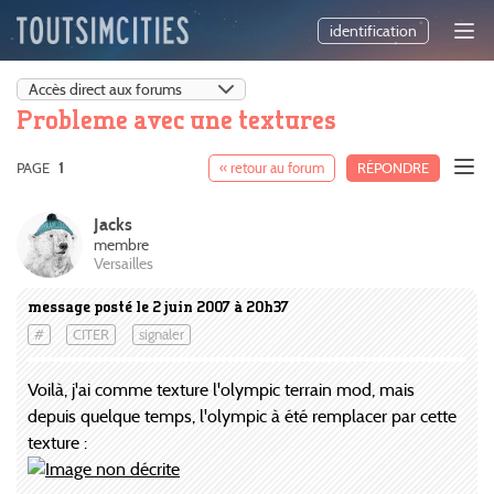
identification
Probleme avec une textures
PAGE
1
« retour au forum
RÉPONDRE
Jacks
membre
Versailles
message posté le 2 juin 2007 à 20h37
#
CITER
signaler
Voilà, j'ai comme texture l'olympic terrain mod, mais
depuis quelque temps, l'olympic à été remplacer par cette
texture :