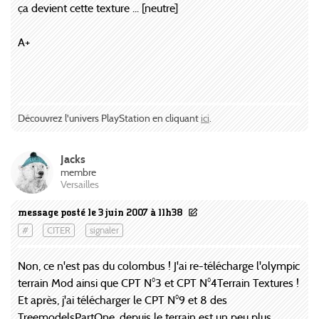
ça devient cette texture ... [neutre]
A+
Découvrez l'univers PlayStation en cliquant
ici
.
Jacks
membre
Versailles
message posté le 3 juin 2007 à 11h38
#
CITER
signaler
Non, ce n'est pas du colombus ! J'ai re-télécharge l'olympic
terrain Mod ainsi que CPT N°3 et CPT N°4Terrain Textures !
Et après, j'ai télécharger le CPT N°9 et 8 des
TreemodelsPartOne, depuis le terrain est un peu plus