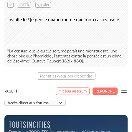
#
CITER
signaler
Installe le ! Je pense quand même que mon cas est isolé ...
"La censure, quelle qu'elle soit, me paraît une monstruosité, une
chose pire que l'homicide ; l'attentat contre la pensée est un crime
de lèse-âme" Gustave Flaubert (1821-1880).
identifiez-vous pour répondre
PAGE
1
« retour au forum
RÉPONDRE
Depuis l'an 2000, TSC est une communauté francophone