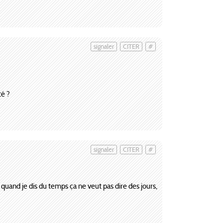
signaler
CITER
#
té ?
signaler
CITER
#
, quand je dis du temps ça ne veut pas dire des jours,