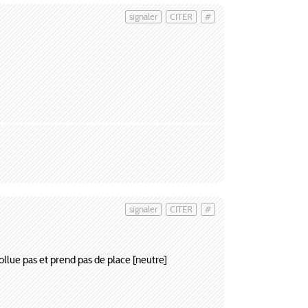
signaler
CITER
#
signaler
CITER
#
ollue pas et prend pas de place [neutre]