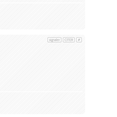
signaler
CITER
#