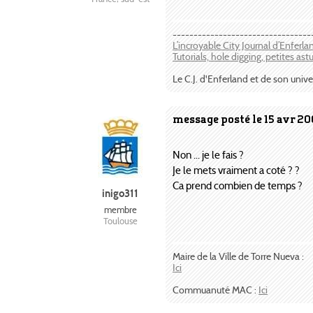
---------------------------------
L’incroyable City Journal d’Enferl
Tutorials, hole digging, petites ast
Le C.J. d'Enferland et de son unive
message posté le 15 avr 20
Non ... je le fais ?
Je le mets vraiment a coté ? ?
Ca prend combien de temps ?
inigo311
membre
Toulouse
Maire de la Ville de Torre Nueva :
Ici
Commuanuté MAC :
Ici