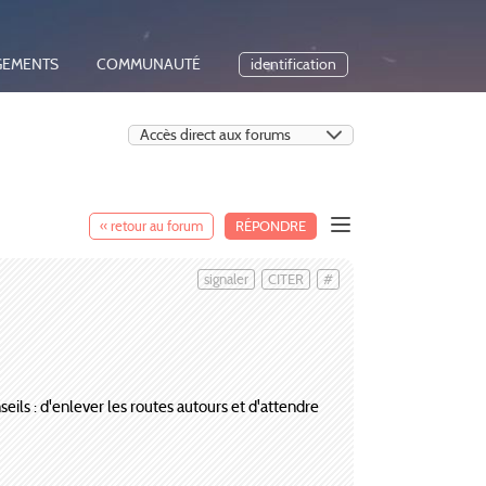
GEMENTS
COMMUNAUTÉ
identification
« retour au forum
RÉPONDRE
signaler
CITER
#
onseils : d'enlever les routes autours et d'attendre