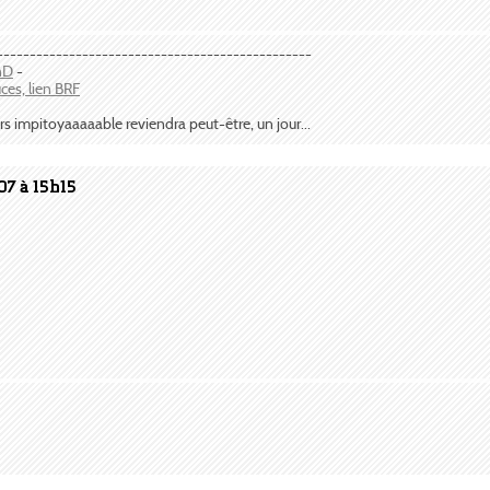
------------------------------------------------
anD
-
uces, lien BRF
rs impitoyaaaaable reviendra peut-être, un jour...
07 à 15h15