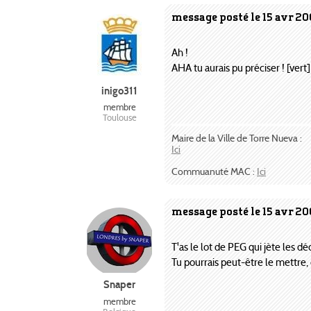
message posté le 15 avr 20
Ah !
AHA tu aurais pu préciser ! [vert]
inigo311
membre
Toulouse
Maire de la Ville de Torre Nueva :
Ici
Commuanuté MAC :
Ici
message posté le 15 avr 20
T'as le lot de PEG qui jète les déc
Tu pourrais peut-être le mettre,
Snaper
membre