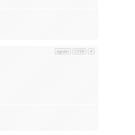
signaler
CITER
#