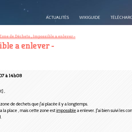
ACTUALITÉS
WIKIGUIDE
TÉLÉCHAR
Zone de Déchets , Impossible a enlever -
ible a enlever -
07 à 14h08
] ,
 zone de dechets que j'ai placée il y a longtemps.
 a la place , mais cette zone est
impossible
a enlever. J'ai bien suivi les c
.