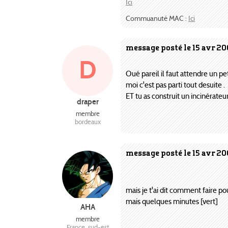
Ici
Commuanuté MAC :
Ici
message posté le 15 avr 20
D
Oué pareil il faut attendre un p
moi c'est pas parti tout desuite .
ET tu as construit un incinérateu
draper
membre
bordeaux
message posté le 15 avr 20
mais je t'ai dit comment faire po
mais quelques minutes [vert]
AHA
membre
France, sud-est