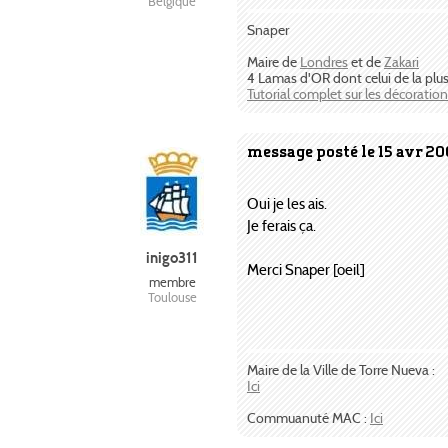
Belgique
Snaper
Maire de
Londres
et de
Zakari
4 Lamas d'OR dont celui de la plus be
Tutorial complet sur les décorati
message posté le 15 avr 20
Oui je les ais.
Je ferais ça.
inigo311
Merci Snaper [oeil]
membre
Toulouse
Maire de la Ville de Torre Nueva :
Ici
Commuanuté MAC :
Ici