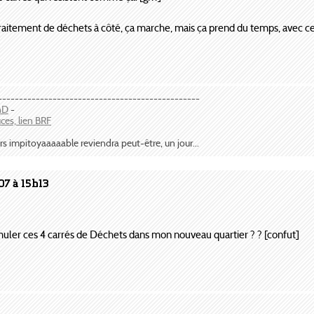
raitement de déchets à côté, ça marche, mais ça prend du temps, avec ce 
------------------------------------------------
anD
-
uces, lien BRF
rs impitoyaaaaable reviendra peut-être, un jour...
07 à 15h13
muler ces 4 carrés de Déchets dans mon nouveau quartier ? ? [confut]