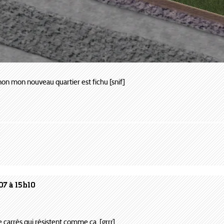
sinon mon nouveau quartier est fichu [snif]
07 à 15h10
 carrés qui résistent comme ça. [grrr]