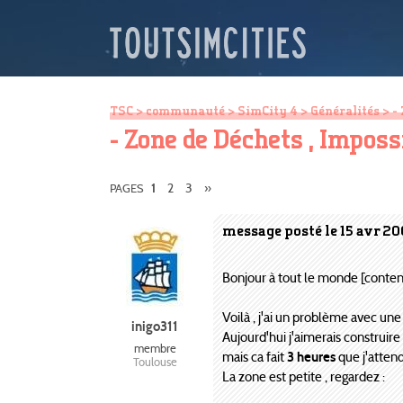
TSC
>
communauté
>
SimCity 4
>
Généralités
> - 
- Zone de Déchets , Imposs
2
3
»
PAGES
1
message posté le 15 avr 20
Bonjour à tout le monde [content
Voilà , j'ai un problème avec une
inigo311
Aujourd'hui j'aimerais construire
membre
mais ca fait
3 heures
que j'attend
Toulouse
La zone est petite , regardez :