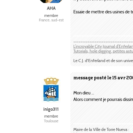
AHA
Essaie de mettre des usines de t
membre
France, sud-est
---------------------------------
L’incroyable City Journal d’Enferl
Tutorials, hole digging, petites ast
Le C.J. d'Enferland et de son unive
message posté le 15 avr 20
Mon dieu ...
Alors comment je pourrais dissi
inigo311
membre
Toulouse
Maire de la Ville de Torre Nueva :