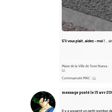
S'il vous plaît , aidez - moi !
... 
Maire de la Ville de Torre Nueva :
Ici
Commuanuté MAC :
Ici
message posté le 15 avr 20
Il y a souvent un petit nombre de