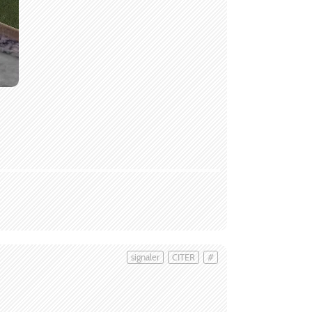
signaler
CITER
#