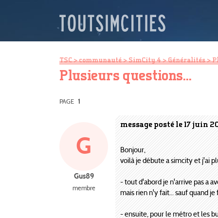
TSC
>
communauté
>
SimCity 4
>
Généralités
> Pl
Plusieurs questions...
PAGE
1
message posté le 17 juin 2
G
Bonjour,
voilà je débute a simcity et j'ai 
Gus89
- tout d'abord je n'arrive pas a 
membre
mais rien n'y fait... sauf quand je
- ensuite, pour le métro et les bu