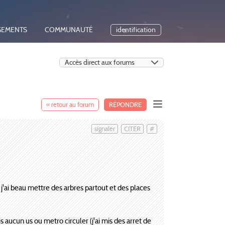
GEMENTS
COMMUNAUTÉ
identification
« retour au forum
RÉPONDRE
signaler
CITER
#
 j'ai beau mettre des arbres partout et des places
is aucun us ou metro circuler (j'ai mis des arret de