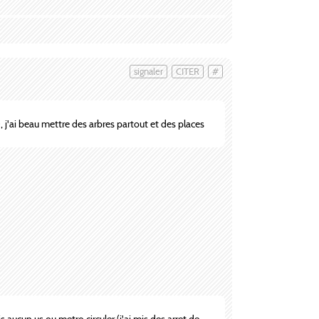
signaler
CITER
#
, j'ai beau mettre des arbres partout et des places
is aucun us ou metro circuler (j'ai mis des arret de