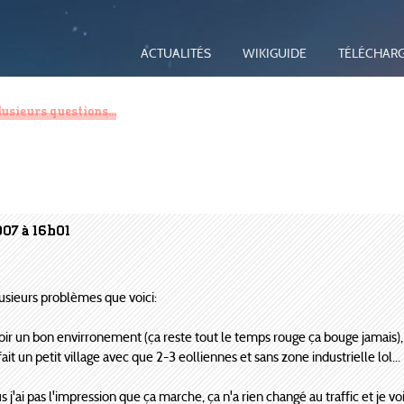
ACTUALITÉS
WIKIGUIDE
TÉLÉCHAR
usieurs questions...
007 à 16h01
plusieurs problèmes que voici:
avoir un bon envirronement (ça reste tout le temps rouge ça bouge jamais),
 fait un petit village avec que 2-3 eolliennes et sans zone industrielle lol...
s j'ai pas l'impression que ça marche, ça n'a rien changé au traffic et je vo