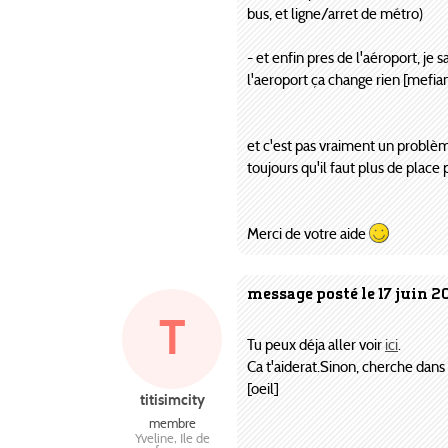
bus, et ligne/arret de métro)
- et enfin pres de l'aéroport, je
l'aeroport ça change rien [mefia
et c'est pas vraiment un problèm
toujours qu'il faut plus de place 
Merci de votre aide
message posté le 17 juin 2
T
Tu peux déja aller voir
ici
.
Ca t'aiderat.Sinon, cherche dans l
[oeil]
titisimcity
membre
Yveline, Ile de