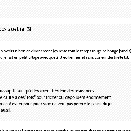
007 à 04h18
as a avoir un bon envirronement (ça reste tout le temps rouge ça bouge jamais)
nd je fait un petit village avec que 2-3 eolliennes et sans zone industrielle lol.
coup. Il faut qu'elles soient très loin des résidences.
de ça, il y a des "lots" pour tricher qui dépolluent énormément.
is à éviter pour jouer si on ne veut pas perdre le plaisir du jeu.
aussi.
s bus j'ai pas l'impression que ça marche, ça n'a rien changé au traffic et je vo