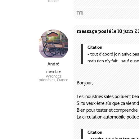
france
TITI
message posté le 18 juin 2
Citation
- tout d'abord je n'arrive p
mais rien n'y fait... sauf qua
André
membre
Pyrénées
orientales, France
Bonjour,
Les industries sales polluent beau
Si tu veux être sûr que ça vient 
Bien pour tester et comprendre ma
La circulation automobile pollue 
Citation
- ensuite, pour le métro et le