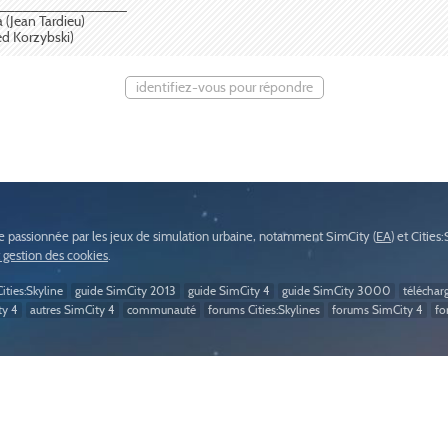
________________
a (Jean Tardieu)
red Korzybski)
identifiez-vous pour répondre
passionnée par les jeux de simulation urbaine, notamment SimCity (
EA
) et Cities
t gestion des cookies
.
ities:Skyline
guide SimCity 2013
guide SimCity 4
guide SimCity 3000
téléchar
ty 4
autres SimCity 4
communauté
forums Cities:Skylines
forums SimCity 4
fo