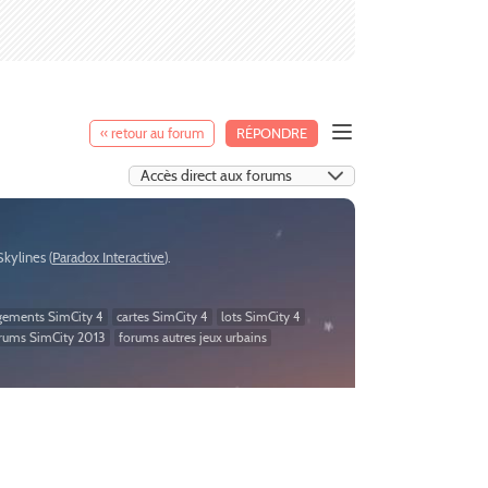
« retour au forum
RÉPONDRE
:Skylines (
Paradox Interactive
).
gements SimCity 4
cartes SimCity 4
lots SimCity 4
rums SimCity 2013
forums autres jeux urbains