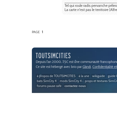
_________________________
Tel qui roule radis pervanche pèler
La carte n'est pas le territoire (Alf
PAGE
1
Depuis l'an 2000, TSC est une communauté francophone 
Ce site est hébergé avec brio par
Gandi
.
Confidentialité e
à propos de TOUTSIMCITIES
à la une
wikiguide
guide C
bats SimCity 4
mods SimCity 4
props et textures SimCi
forums pause café
contactez-nous