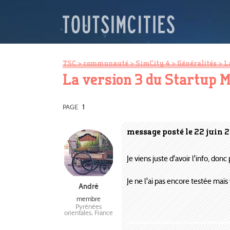
TSC
>
communauté
>
SimCity 4
>
Généralités
> L
La version 3 du Startup M
PAGE
1
message posté le 22 juin 
Je viens juste d'avoir l'info, don
Je ne l'ai pas encore testée mais v
André
membre
Pyrénées
orientales, France