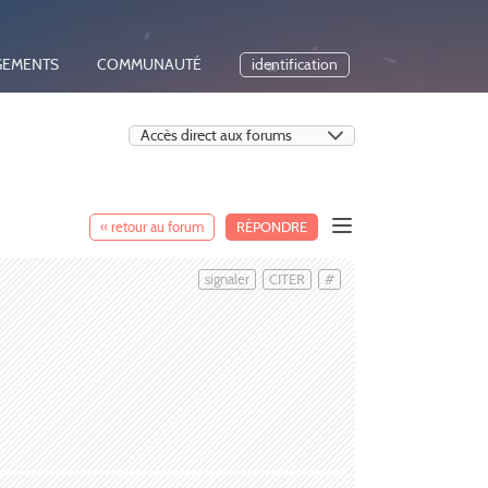
GEMENTS
COMMUNAUTÉ
identification
« retour au forum
RÉPONDRE
signaler
CITER
#