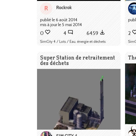
Rockrok
R
publié le 6 août 2014
publ
mis à jour le 5 mai 2014
0
4
6459
2
SimCity 4 / Lots / Eau, énergie et déchets
SimCi
Super Station de retraitement
Th
des déchets
SIM CITY 4