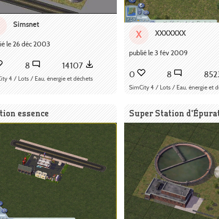
Simsnet
XXXXXXX
X
ié le 26 déc 2003
publié le 3 fév 2009
8
14107
0
8
852
ty 4 / Lots / Eau, énergie et déchets
SimCity 4 / Lots / Eau, énergie et 
tion essence
Super Station d'Épura