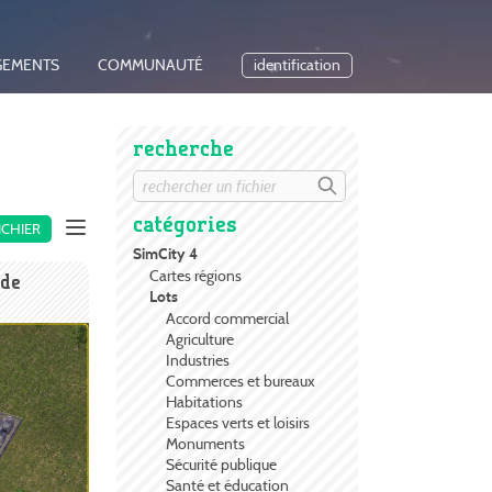
GEMENTS
COMMUNAUTÉ
identification
recherche
catégories
ICHIER
SimCity 4
Cartes régions
 de
Lots
Accord commercial
Agriculture
Industries
Commerces et bureaux
Habitations
Espaces verts et loisirs
Monuments
Sécurité publique
Santé et éducation