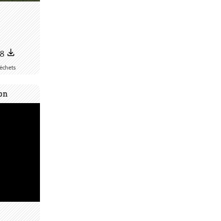
68
déchets
on