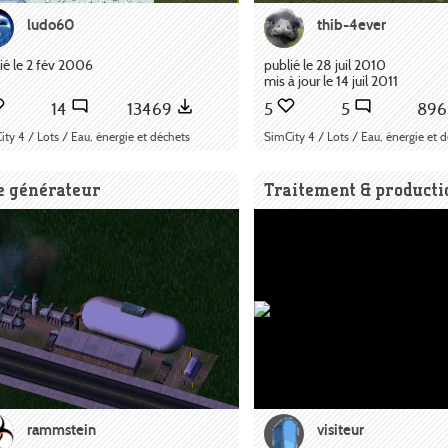
ludo60
thib-4ever
ié le 2 fév 2006
publié le 28 juil 2010
mis à jour le 14 juil 2011
14
13469
5
5
89
ty 4 / Lots / Eau, énergie et déchets
SimCity 4 / Lots / Eau, énergie et 
e générateur
Traitement & producti
rammstein
visiteur