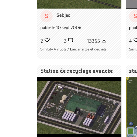
Sebjac
S
S
publié le 10 sept 2006
publ
2
3
13355
4
SimCity 4 / Lots / Eau, énergie et déchets
SimCi
Station de recyclage avancée
sta