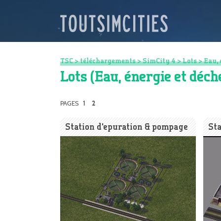
TSC
>
téléchargements
>
SimCity 4
>
Lots
>
Eau, 
Lots (Eau, énergie et déc
1
PAGES
2
Station d'epuration & pompage
Sta