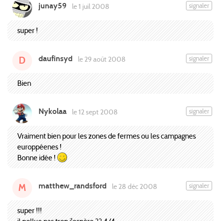
junay59
signaler
le 1 juil 2008
super !
daufinsyd
signaler
le 29 août 2008
D
Bien
Nykolaa
signaler
le 12 sept 2008
Vraiment bien pour les zones de fermes ou les campagnes
europpéenes !
Bonne idée !
matthew_randsford
signaler
le 28 déc 2008
M
super !!!