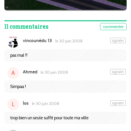
11 commentaires
commenter
vincounédu 13
signaler
le 30 juin 2008
pas mal !!
Ahmed
signaler
le 30 juin 2008
A
Simpaa !
los
signaler
le 30 juin 2008
L
trop bien un seule suffit pour toute ma ville