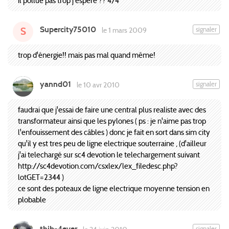
il pollue pas trop j'espère ?? 4/4
Supercity75010
signaler
le 1 mars 2009
S
trop d'énergie!! mais pas mal quand même!
yannd01
signaler
le 10 avr 2010
faudrai que j'essai de faire une central plus realiste avec des
transformateur ainsi que les pylones ( ps : je n'aime pas trop
l'enfouissement des câbles ) donc je fait en sort dans sim city
qu'il y est tres peu de ligne electrique souterraine , (d'ailleur
j'ai telechargé sur sc4 devotion le telechargement suivant
http://sc4devotion.com/csxlex/lex_filedesc.php?
lotGET=2344 )
ce sont des poteaux de ligne electrique moyenne tension en
plobable
thib-4ever
signaler