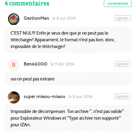
4 commentaires
commenter
GestionMan
signaler
le 8 oct 2014
C'EST NUL!!! Enfin je veux dire que je ne peut pas le
télécharger! Apparament, le format n'est pas bon, donc,
impossible de le télécharger!
Ben66000
signaler
le 9 déc 2014
B
oui on peut pas extraire
super miaou-miaou
signaler
le 8 juin 2016
Impossible de décompresser. Ton archive "...n'est pas valide"
pour Explorateur Windows et "Type archive non supporté"
pour IZArc.