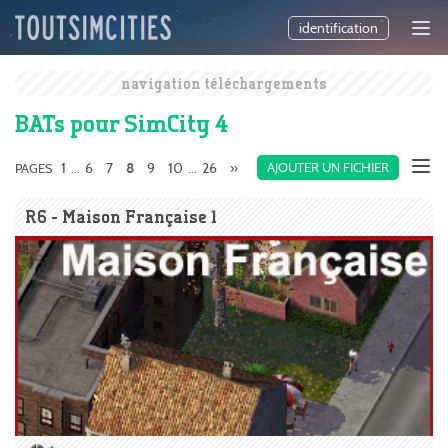
identification
navigation téléchargements
BATs pour SimCity 4
1
6
7
9
10
26
»
AJOUTER UN FICHIER
PAGES
...
8
...
R6 - Maison Française 1