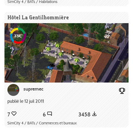
SimCity 4 / BATs / Habitations
Hôtel La Gentilhommière
supremec
publié le 12 juil 2011
7
6
3458
SimCity 4 / BATs / Commerces et bureaux