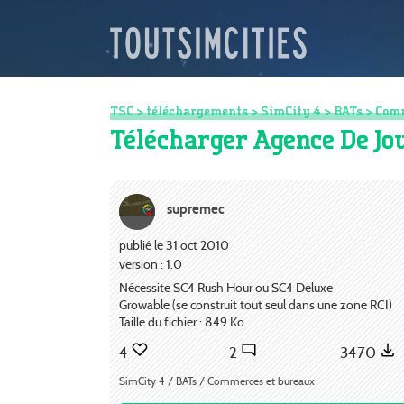
TSC
>
téléchargements
>
SimCity 4
>
BATs
>
Comm
Télécharger Agence De J
supremec
publié le 31 oct 2010
version : 1.0
Nécessite SC4 Rush Hour ou SC4 Deluxe
Growable (se construit tout seul dans une zone RCI)
Taille du fichier : 849 Ko
4
2
3470
SimCity 4 / BATs / Commerces et bureaux