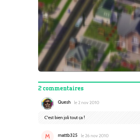
2 commentaires
Quesh
le 2 nov 2010
C'est bien joli tout ça !
mattb325
M
le 26 nov 2010