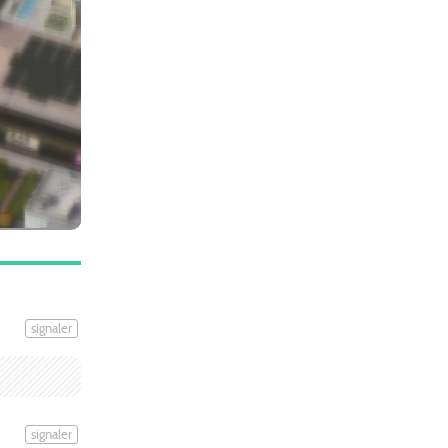
signaler
signaler