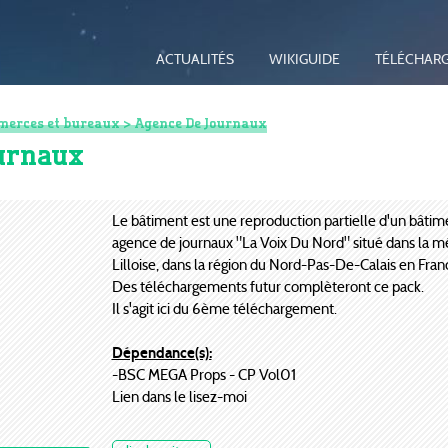
ACTUALITÉS
WIKIGUIDE
TÉLÉCHAR
erces et bureaux
> Agence De Journaux
ournaux
Le bâtiment est une reproduction partielle d'un bâtim
agence de journaux "La Voix Du Nord" situé dans la m
Lilloise, dans la région du Nord-Pas-De-Calais en Fran
Des téléchargements futur complèteront ce pack.
Il s'agit ici du 6ème téléchargement.
Dépendance(s):
-BSC MEGA Props - CP Vol01
Lien dans le lisez-moi