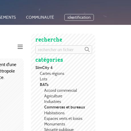
GEMENTS
COMMUNAUTÉ
identification
recherche
catégories
ent d'une
SimCity 4
étropole
Cartes régions
ce.
Lots
BATs
Accord commercial
Agriculture
Industries
Commerces et bureaux
Habitations
Espaces verts et loisirs
Monuments
Sécurité publique