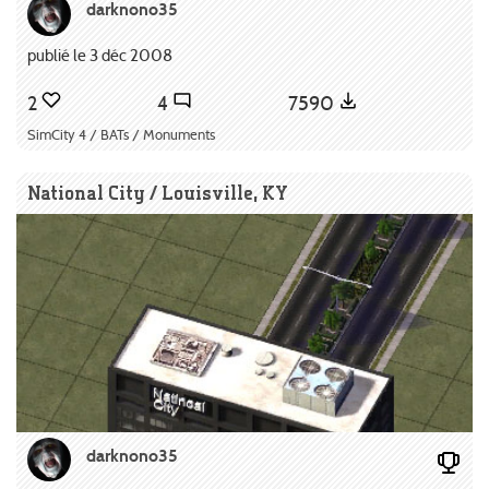
darknono35
publié le 3 déc 2008
2
4
7590
SimCity 4 / BATs / Monuments
National City / Louisville, KY
darknono35