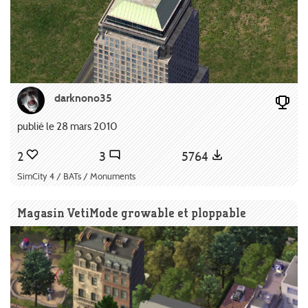
darknono35
publié le 28 mars 2010
2
3
5764
SimCity 4 / BATs / Monuments
Magasin VetiMode growable et ploppable