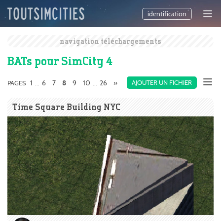
identification
navigation téléchargements
BATs pour SimCity 4
1
6
7
9
10
26
»
AJOUTER UN FICHIER
PAGES
...
8
...
Time Square Building NYC