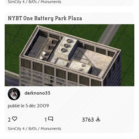
SimCity 4 / BATs / Monuments
NYBT One Battery Park Plaza
darknono35
publié le 5 déc 2009
2
1
3763
SimCity 4 / BATs / Monuments