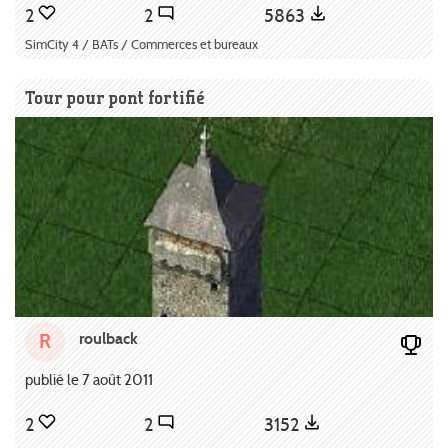
2
2
5863
SimCity 4 / BATs / Commerces et bureaux
Tour pour pont fortifié
roulback
R
publié le 7 août 2011
2
2
3152